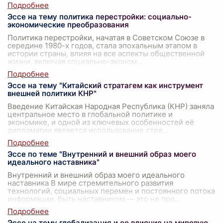
Эссе на тему политика перестройки: социально-
экономические преобразования
Политика перестройки, начатая в Советском Союзе в
середине 1980-х годов, стала эпохальным этапом в
истории страны, влияя на все аспекты общественной
жизни, включая социально-эконом
...
Эссе на тему "Китайский стратагем как инструмент
внешней политики КНР"
Введение Китайская Народная Республика (КНР) заняла
центральное место в глобальной политике и
экономике, и одной из ключевых особенностей её
дипломатии является использование стра
...
Эссе по теме "Внутренний и внешний образ моего
идеального наставника"
Внутренний и внешний образ моего идеального
наставника В мире стремительного развития
технологий, социальных перемен и постоянного потока
информации, быть наставником — это не про
...
Эссе на тему глобализация и ее влияние на мировую