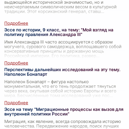
выдающейся исторической значимостью, но и
неисчерпаемым символическим весом в культурной
традиции. Этот корсиканский генерал, ставш
...
Эссе по истории, 9 класс, на тему: "Мой взгляд на
политику правления Александра III"
Имя Александра III часто ассоциируется с образом
могучего, сурового самодержца, воплощавшего собой
консервативные принципы и державную мощь
Российской империи. Его политика, развер
...
Перспективы дальнейших исследований на эту тему.
Наполеон Бонапарт
Наполеон Бонапарт – фигура настолько
монументальная, что его тень продолжает тянуться
через века, окутывая собой историю Европы и всего
мира. Бесчисленные тома исследований уже пос
...
Эссе на тему "Миграционные процессы как вызов для
внутренней политики России"
Миграция, как явление, всегда сопровождала историю
человечества. Передвижение народов, поиск лучших