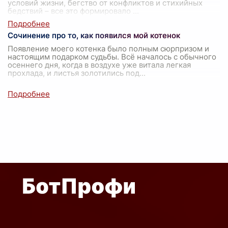
условий жизни, бегство от конфликтов и стихийных
бедствий – все это формировало
...
Сочинение про то, как появился мой котенок
Появление моего котенка было полным сюрпризом и
настоящим подарком судьбы. Всё началось с обычного
осеннего дня, когда в воздухе уже витала легкая
прохлада, и листья золотились под
...