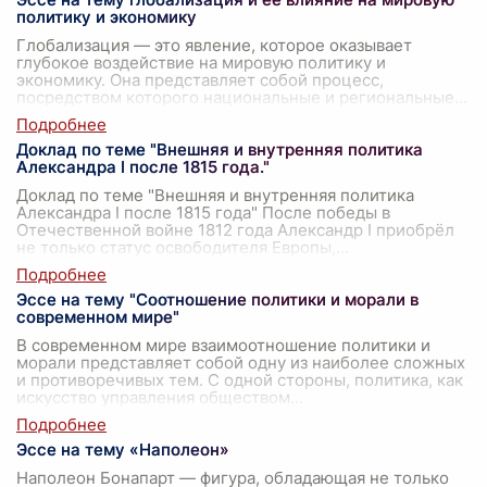
политику и экономику
Глобализация — это явление, которое оказывает
глубокое воздействие на мировую политику и
экономику. Она представляет собой процесс,
посредством которого национальные и региональные
...
Доклад по теме "Внешняя и внутренняя политика
Александра I после 1815 года."
Доклад по теме "Внешняя и внутренняя политика
Александра I после 1815 года" После победы в
Отечественной войне 1812 года Александр I приобрёл
не только статус освободителя Европы,
...
Эссе на тему "Соотношение политики и морали в
современном мире"
В современном мире взаимоотношение политики и
морали представляет собой одну из наиболее сложных
и противоречивых тем. С одной стороны, политика, как
искусство управления обществом
...
Эссе на тему «Наполеон»
Наполеон Бонапарт — фигура, обладающая не только