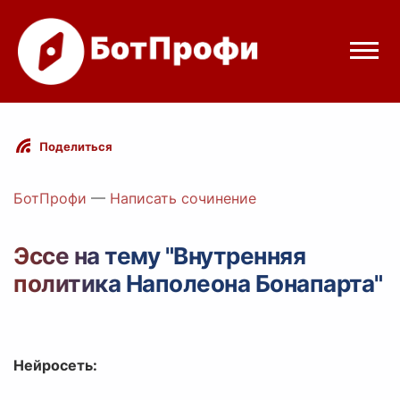
Режимы бота
Поделиться
Цены
БотПрофи
—
Написать сочинение
Вход
Эссе на тему "Внутренняя
политика Наполеона Бонапарта"
Telegram
Вход с Telegram
Нейросеть: