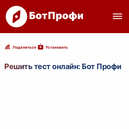
Режимы бота
Установить
Поделиться
Цены
Решить тест онлайн: Бот Профи
Вход
Telegram
Вход с Telegram