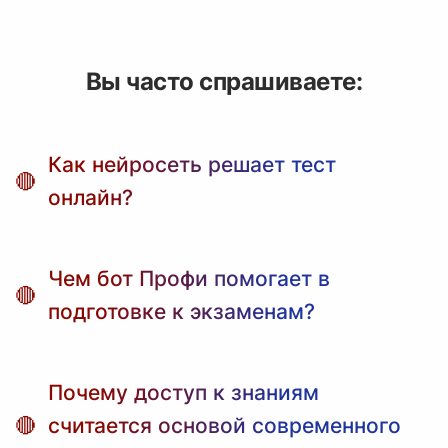
Вы часто спрашиваете:
Как нейросеть решает тест
онлайн?
Нейросеть адаптируется к введенным
Чем бот Профи помогает в
задачам, анализирует их и находит
ответы.
подготовке к экзаменам?
Бот Профи делает обучение
Почему доступ к знаниям
интерактивным и доступен для практики
в любое время.
считается основой современного