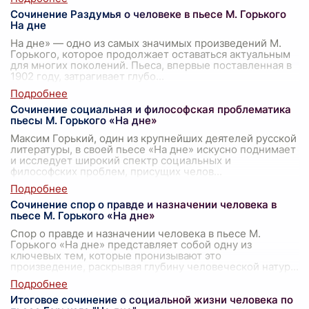
Сочинение Раздумья о человеке в пьесе М. Горького
На дне
На дне» — одно из самых значимых произведений М.
Горького, которое продолжает оставаться актуальным
для многих поколений. Пьеса, впервые поставленная в
1902 году, затрагивает глубо
...
Сочинение социальная и философская проблематика
пьесы М. Горького «На дне»
Максим Горький, один из крупнейших деятелей русской
литературы, в своей пьесе «На дне» искусно поднимает
и исследует широкий спектр социальных и
философских проблем, присущих челов
...
Сочинение спор о правде и назначении человека в
пьесе М. Горького «На дне»
Спор о правде и назначении человека в пьесе М.
Горького «На дне» представляет собой одну из
ключевых тем, которые пронизывают это
произведение, раскрывая глубину человеческой натур
...
Итоговое сочинение о социальной жизни человека по