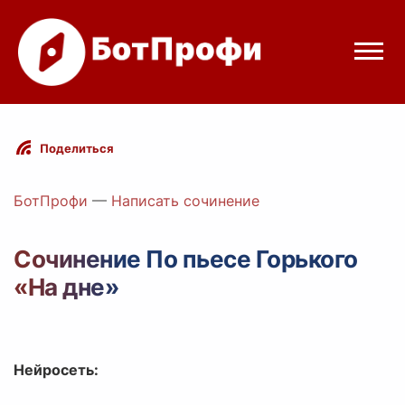
Режимы бота
Поделиться
Цены
БотПрофи
—
Написать сочинение
Вход
Сочинение По пьесе Горького
«На дне»
Telegram
Вход с Telegram
Нейросеть: