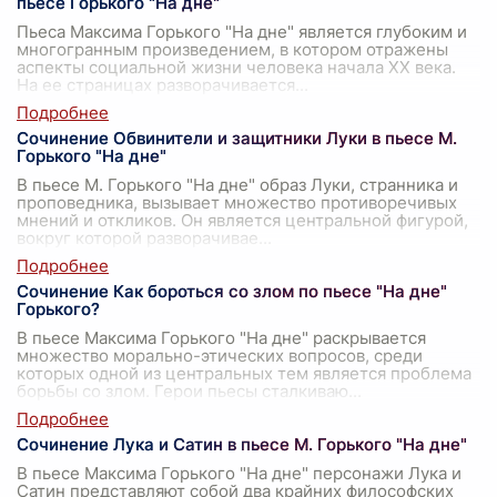
пьесе Горького "На дне"
Пьеса Максима Горького "На дне" является глубоким и
многогранным произведением, в котором отражены
аспекты социальной жизни человека начала XX века.
На ее страницах разворачивается
...
Сочинение Обвинители и защитники Луки в пьесе М.
Горького "На дне"
В пьесе М. Горького "На дне" образ Луки, странника и
проповедника, вызывает множество противоречивых
мнений и откликов. Он является центральной фигурой,
вокруг которой разворачивае
...
Сочинение Как бороться со злом по пьесе "На дне"
Горького?
В пьесе Максима Горького "На дне" раскрывается
множество морально-этических вопросов, среди
которых одной из центральных тем является проблема
борьбы со злом. Герои пьесы сталкиваю
...
Сочинение Лука и Сатин в пьесе М. Горького "На дне"
В пьесе Максима Горького "На дне" персонажи Лука и
Сатин представляют собой два крайних философских