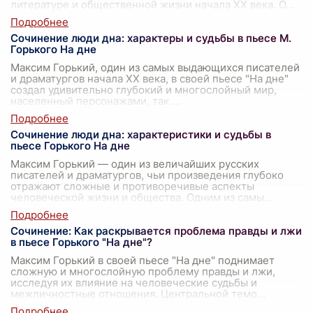
литературе и общественной жизни начала XX века. О
...
Сочинение люди дна: характеры и судьбы в пьесе М.
Горького На дне
Максим Горький, один из самых выдающихся писателей
и драматургов начала XX века, в своей пьесе "На дне"
создал удивительно глубокий и многослойный мир,
населенный персонажами, так
...
Сочинение люди дна: характеристики и судьбы в
пьесе Горького На дне
Максим Горький — один из величайших русских
писателей и драматургов, чьи произведения глубоко
отражают сложные и противоречивые аспекты
человеческой жизни и общества. Одним из самы
...
Сочинение: Как раскрывается проблема правды и лжи
в пьесе Горького "На дне"?
Максим Горький в своей пьесе "На дне" поднимает
сложную и многослойную проблему правды и лжи,
исследуя их влияние на человеческие судьбы и
межличностные отношения. Центральной темо
...