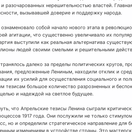
 и разочарованных нерешительностью властей. Главная
 ясности, вызывавшей доверие и поддержку народа.
 ознаменовало собой начало нового этапа в революци
оей агитации, что существенно увеличивало их популя
партия выступили как реальная альтернатива существу
ллионы людей своими смелыми и решительными дейст
странялось далеко за пределы политических кругов, п
вания, предложенные Лениным, находили отклик и сред
зации их усилий для осуществления социального и пол
им тезисам большое количество разрозненных и беспо
целью и надеждой на светлое будущее.
нуть, что Апрельские тезисы Ленина сыграли критичес
оцессов 1917 года. Они послужили не только стимуло
с, но и определили стратегическое направление для б
ренным изменениям в устройстве страны. Это мастерс