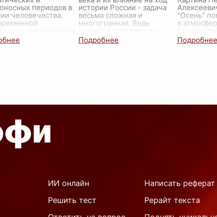
оносных периодов в
истории России - задача
Алексееви
ии человечества.
весьма сложная и
"Осень" по
 временной
многогранная. Ведь
в атмосфер
ежуток, находящийся
именно в этот период
задумчиво
ом центре Второй
происходят ключевые
охваченно
вой вой
...
трансформации, которые
красками у
опреде
...
На передн
виднеется 
ИИ онлайн
Написать реферат
Решить тест
Рерайт текста