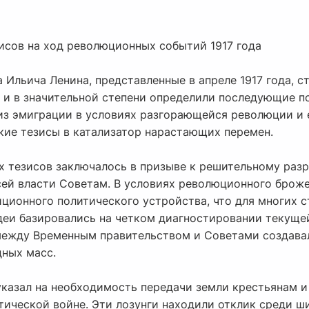
зисов на ход революционных событий 1917 года
 Ильича Ленина, представленные в апреле 1917 года, 
и в значительной степени определили последующие п
из эмиграции в условиях разгорающейся революции и 
кие тезисы в катализатор нарастающих перемен.
х тезисов заключалось в призыве к решительному раз
сей власти Советам. В условиях революционного брож
ционного политического устройства, что для многих 
еи базировались на четком диагностировании текущей
ежду Временным правительством и Советами создавал
дных масс.
 указал на необходимость передачи земли крестьянам 
ической войне. Эти лозунги находили отклик среди ш