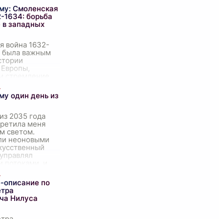
ему: Смоленская
2-1634: борьба
е в западных
я война 1632-
в была важным
стории
 Европы,
м стремление
х держав к
анию в
му один день из
ески значимых
емлях. На
...
из 2035 года
третила меня
м светом.
ли неоновыми
скусственный
 управлял
 потоками, и
что само время
-описание по
етра
ча Нилуса
етра