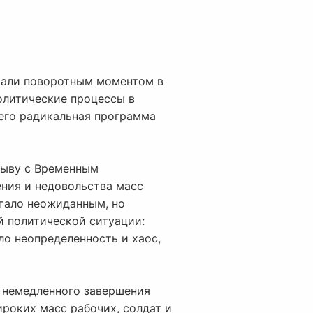
стали поворотным моментом в
олитические процессы в
его радикальная программа
рыву с Временным
ения и недовольства масс
стало неожиданным, но
 политической ситуации:
о неопределенность и хаос,
и немедленного завершения
ироких масс рабочих, солдат и