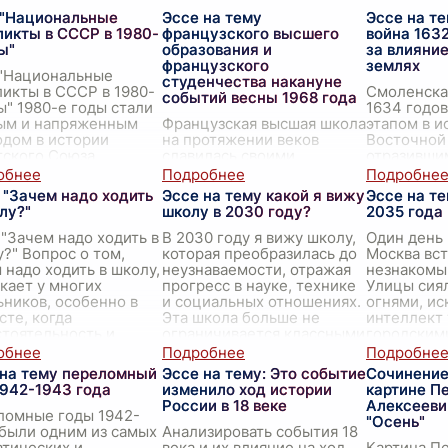
 "Национальные
Эссе на тему
Эссе на т
икты в СССР в 1980-
французского высшего
война 163
ы"
образования и
за влияни
французского
землях
 "Национальные
студенчества накануне
икты в СССР в 1980-
Смоленска
событий весны 1968 года
ы" 1980-е годы стали
1634 годо
ым и напряженным
Французская высшая школа
этапом в и
дом в истории
на протяжении веков
Восточной
ского Союза.
славилась своими
отразивши
тия, происходившие в
выдающимися
нескольки
есятилетие, оказали
достижениями в области
доминиров
 "Зачем надо ходить
Эссе на тему какой я вижу
Эссе на те
науки, культуры и
стратегич
лу?"
школу в 2030 году?
2035 года
образования. В её стенах
западных з
обучались многие
 "Зачем надо ходить в
В 2030 году я вижу школу,
Один день 
писатели, учёные и деят
...
?" Вопрос о том,
которая преобразилась до
Москва вс
 надо ходить в школу,
неузнаваемости, отражая
незнакомы
кает у многих
прогресс в науке, технике
Улицы сия
ников, особенно в
и социальных отношениях.
огнями, и
сте, когда
Эта школа больше не
интеллект
тоятельность и
ограничивается классными
городскими
висимость начинают
комнатами
...
казалось, 
теч
...
 на тему переломный
Эссе на тему: Это событие
Сочинение
1942-1943 года
изменило ход истории
картине П
России в 18 веке
Алексееви
ломные годы 1942-
"Осень"
были одним из самых
Анализировать события 18
тических и
века и их влияние на ход
Картина П