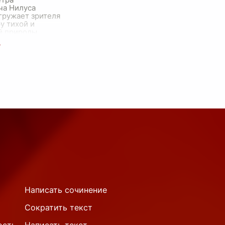
ча Нилуса
гружает зрителя
у тихой и
й природы,
й золотыми
ходящего лета.
ем плане
узкая до
...
Написать сочинение
Сократить текст