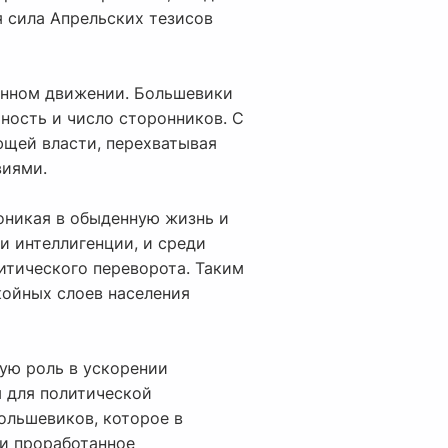
 сила Апрельских тезисов
онном движении. Большевики
рность и число сторонников. С
ющей власти, перехватывая
виями.
роникая в обыденную жизнь и
и интеллигенции, и среди
итического переворота. Таким
койных слоев населения
кую роль в ускорении
м для политической
ольшевиков, которое в
ки проработанное