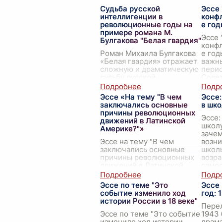
Судьба русской
Эссе
интеллигенции в
конфл
революционные годы на
е год
примере романа М.
Эссе
Булгакова "Белая гвардия"
конфл
Роман Михаила Булгакова
е год
«Белая гвардия» отражает
важн
сложную и драматическую
перио
судьбу русской
Совет
интеллигенции в годы
Собы
революции и гражданской
это д
Эссе «На тему "В чем
Эссе:
войны. Автор мастерски
гл
...
заключались основные
в шко
описывает хаос и
причины революционных
неопред
...
Эссе:
движений в Латинской
школу
Америке?"»
зачем
Эссе на тему "В чем
возни
заключались основные
школь
причины революционных
возра
движений в Латинской
самос
Америке?" Латинская
неза
Америка, богатая своей
пр
...
Эссе по теме "Это
Эссе
культурной и исторической
событие изменило ход
год: 
разнообразием, всегда
истории России в 18 веке"
прив
...
Пере
Эссе по теме "Это событие
1943 
изменило ход истории
драма