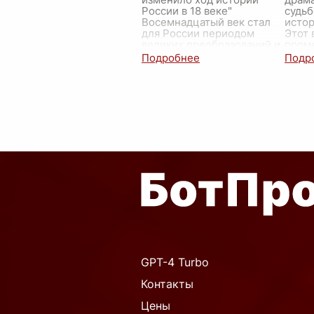
России в 18 веке"
судьб
Восемнадцатый век стал
истор
для России периодом
Этот
великих преобразований и
пром
событий, которые навсегда
в сам
изменили её лицо и р
...
миро
GPT-4 Turbo
Контакты
Цены