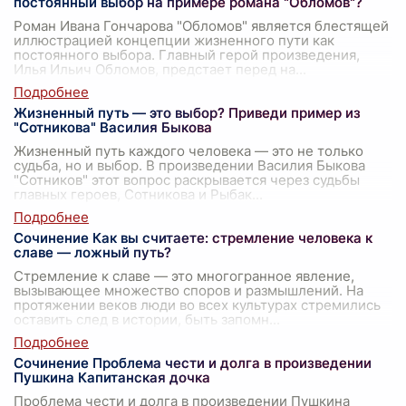
постоянный выбор на примере романа "Обломов"?
Роман Ивана Гончарова "Обломов" является блестящей
иллюстрацией концепции жизненного пути как
постоянного выбора. Главный герой произведения,
Илья Ильич Обломов, предстает перед на
...
Жизненный путь — это выбор? Приведи пример из
"Сотникова" Василия Быкова
Жизненный путь каждого человека — это не только
судьба, но и выбор. В произведении Василия Быкова
"Сотников" этот вопрос раскрывается через судьбы
главных героев, Сотникова и Рыбак
...
Сочинение Как вы считаете: стремление человека к
славе — ложный путь?
Стремление к славе — это многогранное явление,
вызывающее множество споров и размышлений. На
протяжении веков люди во всех культурах стремились
оставить след в истории, быть запомн
...
Сочинение Проблема чести и долга в произведении
Пушкина Капитанская дочка
Проблема чести и долга в произведении Пушкина