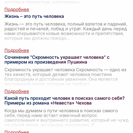
долгим и тернистым, наполненны
...
Жизнь – это путь человека
Жизнь — это путь человека, полный взлетов и падений,
радостей и печалей, побед и утрат. Каждый день перед
нами открываются новые возможности и препятствия,
которые мы должны преодо
...
Сочинение "Скромность украшает человека" с
примером из произведения Пушкина
Скромность украшает человека Скромность — одно из
тех качеств, которые делают человека поистине
благородным и достойным уважения. Она является
внутренней силой, которая не требует
...
Какой путь проходит человек в поисках самого себя?
Примеры из романа «Невеста» Чехова
Когда мы думаем о пути человека в поисках самого
себя, перед нами встает извечный вопрос
самопознания и внутреннего развития, который не чужд
ни одной эпохе, ни одному поколению. Р
...