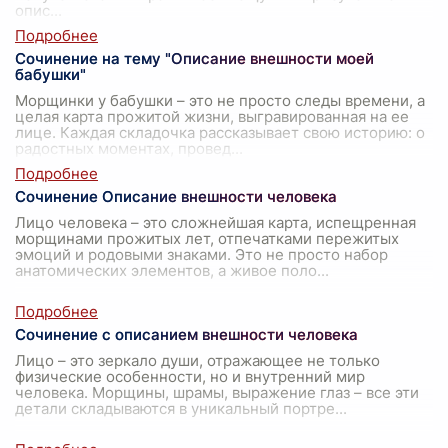
опис
...
Сочинение на тему "Описание внешности моей
бабушки"
Морщинки у бабушки – это не просто следы времени, а
целая карта прожитой жизни, выгравированная на ее
лице. Каждая складочка рассказывает свою историю: о
радостных моментах, провед
...
Сочинение Описание внешности человека
Лицо человека – это сложнейшая карта, испещренная
морщинами прожитых лет, отпечатками пережитых
эмоций и родовыми знаками. Это не просто набор
анатомических элементов, а живое поло
...
Сочинение с описанием внешности человека
Лицо – это зеркало души, отражающее не только
физические особенности, но и внутренний мир
человека. Морщины, шрамы, выражение глаз – все эти
детали складываются в уникальный портре
...