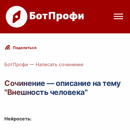
Режимы бота
Поделиться
Цены
БотПрофи
—
Написать сочинение
Вход
Сочинение — описание на тему
"Внешность человека"
Telegram
Вход с Telegram
Нейросеть: