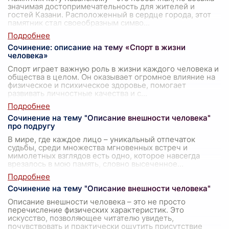
значимая достопримечательность для жителей и
гостей Казани. Расположенный в сердце города, этот
памятник стал своеобразным симво
...
Сочинение: описание на тему «Спорт в жизни
человека»
Спорт играет важную роль в жизни каждого человека и
общества в целом. Он оказывает огромное влияние на
физическое и психическое здоровье, помогает
развивать личностные качества и с
...
Сочинение на тему "Описание внешности человека"
про подругу
В мире, где каждое лицо – уникальный отпечаток
судьбы, среди множества мгновенных встреч и
мимолетных взглядов есть одно, которое навсегда
врезалось в мою память, словно высеченное
...
Сочинение на тему "Описание внешности человека"
Описание внешности человека – это не просто
перечисление физических характеристик. Это
искусство, позволяющее читателю увидеть,
почувствовать и практически ощутить присутствие