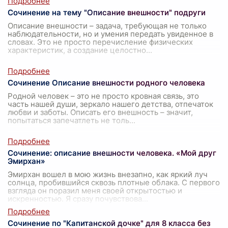
Сочинение на тему "Описание внешности" подруги
Описание внешности – задача, требующая не только
наблюдательности, но и умения передать увиденное в
словах. Это не просто перечисление физических
характеристик, а создание целостно
...
Сочинение Описание внешности родного человека
Родной человек – это не просто кровная связь, это
часть нашей души, зеркало нашего детства, отпечаток
любви и заботы. Описать его внешность – значит,
попытаться запечатлеть не толь
...
Сочинение: описание внешности человека. «Мой друг
Эмирхан»
Эмирхан вошел в мою жизнь внезапно, как яркий луч
солнца, пробившийся сквозь плотные облака. С первого
взгляда он поразил меня своей открытостью и
искренностью. Я сразу почувствова
...
Сочинение по "Капитанской дочке" для 8 класса без