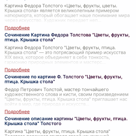
Картина Федора Толстого «Цветы, фрукты, цветы.
Крышка стола» является великолепным примером
натюрморта, который обогащает наше понимание мира
через искусство. Художник передает неп
...
Сочинение Картина Федора Толстова "Цветы, фрукты,
птица. Крышка стола"
Картина Федора Толстого "Цветы, фрукты, птица.
Крышка стола" — это потрясающий пример искусства
XIX века, которое объединяет в себе тонкость,
гармонию природных элементов и мастерс
...
Сочинение по картине Ф. Толстого "Цветы, фрукты,
птица. Крышка стола"
Федор Петрович Толстой, мастер тончайшего
художественного слова и кисти, своим произведением
"Цветы, фрукты, птица. Крышка стола" приглашает нас
войти в мир, где природа и искусств
...
Сочинение описание картины "Цветы, фрукты, птица.
Крышка стола" Толстого
Картина "Цветы, фрукты, птица. Крышка стола"