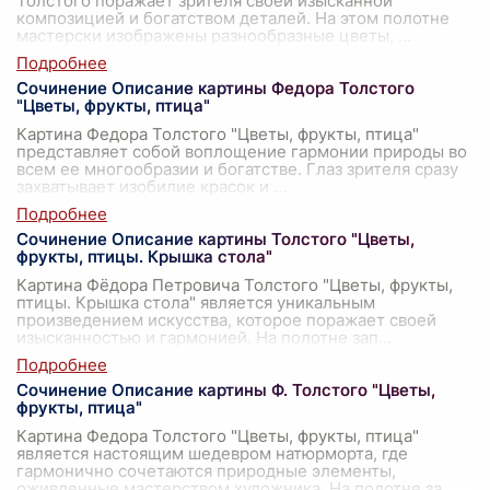
Толстого поражает зрителя своей изысканной
композицией и богатством деталей. На этом полотне
мастерски изображены разнообразные цветы,
...
Сочинение Описание картины Федора Толстого
"Цветы, фрукты, птица"
Картина Федора Толстого "Цветы, фрукты, птица"
представляет собой воплощение гармонии природы во
всем ее многообразии и богатстве. Глаз зрителя сразу
захватывает изобилие красок и
...
Сочинение Описание картины Толстого "Цветы,
фрукты, птицы. Крышка стола"
Картина Фёдора Петровича Толстого "Цветы, фрукты,
птицы. Крышка стола" является уникальным
произведением искусства, которое поражает своей
изысканностью и гармонией. На полотне зап
...
Сочинение Описание картины Ф. Толстого "Цветы,
фрукты, птица"
Картина Федора Толстого "Цветы, фрукты, птица"
является настоящим шедевром натюрморта, где
гармонично сочетаются природные элементы,
оживленные мастерством художника. На полотне за
...