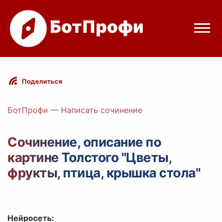
Режимы бота
Поделиться
Цены
БотПрофи
—
Написать сочинение
Вход
Сочинение, описание по
картине Толстого "Цветы,
Telegram
Вход с Telegram
фрукты, птица, крышка стола"
Нейросеть: