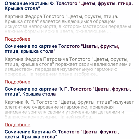
Описание картины Ф. Толстого "Цветы, фрукты, птица.
Крышка стола"
Картина Федора Толстого "Цветы, фрукты, птица.
Крышка стола" является выдающимся образцом
искусства натюрморта, в котором мастерски переданы
нежные формы и яркие цвета, оживляющие
...
Сочинение по картине Толстого "Цветы, фрукты,
птица, крышка стола"
Картина Федора Петровича Толстого "Цветы, фрукты,
птица, крышка стола" поражает своим великолепием и
изяществом, передавая изумительную гармонию
природы. На переднем плане изображе
...
Сочинение по картине Ф. П. Толстого "Цветы, фрукты,
птица". Крышка стола
Картина Ф. П. Толстого "Цветы, фрукты, птица" излучает
элегантное очарование и гармонию, привлекая
внимание зрителя своими утонченными деталями и
балансом композиции. На ней изобра
...
Сочинение Картина Ф. Толстого "Цветы, фрукты,
цветы. Крышка стола"