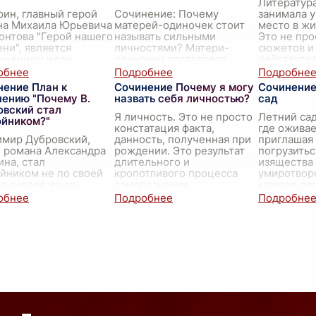
Литература
ин, главный герой
Сочинение: Почему
занимала 
на Михаила Юрьевича
матерей-одиночек стоит
место в жи
онтова "Герой нашего
называть сильными
Это не про
ни", является
личностями? Матери-
сюжетов и 
ощением идеи
одиночки составляют
действите
его человека",
существенный и важный
инструмен
терной для русской
сегмент нашего общества.
формирова
нение План к
Сочинение Почему я могу
Сочинение
атуры XIX века. Это
Их жизненная ситуация
убежде
...
нению "Почему В.
назвать себя личностью?
сад
требует от н
...
овский стал
Я личность. Это не просто
Летний сад
ойником?"
констатация факта,
где оживае
имир Дубровский,
данность, полученная при
приглашая
 романа Александра
рождении. Это результат
погрузитьс
на, стал
длительного и
изящества
йником не по своей
кропотливого процесса
умиротвор
 а скорее из-за
самопознания,
каждое де
ой судьбы и
самоопределения и
аллея оку
аведливости, которая
самосовершенствова
...
таинствен
едовала его семью. В
очаровани
реш
...