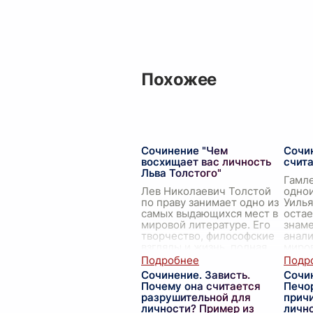
Похожее
Сочинение "Чем
Сочи
восхищает вас личность
счит
Льва Толстого"
Гамле
Лев Николаевич Толстой
одно
по праву занимает одно из
Уиль
самых выдающихся мест в
остае
мировой литературе. Его
знаме
творчество, философские
анал
взгляды и жизнь, полная
миров
исканий и противоречий,
Вопро
вызывают у
...
счита
Сочинение. Зависть.
Сочи
Почему она считается
Печо
разрушительной для
прич
личности? Пример из
личн