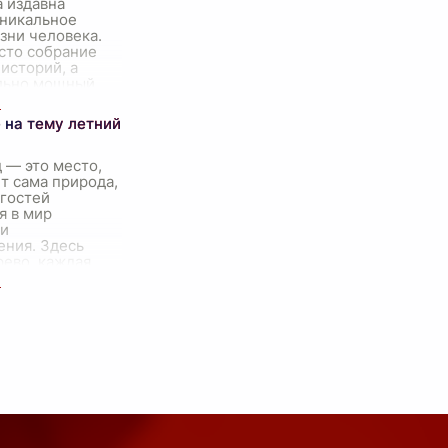
 издавна
уникальное
зни человека.
сто собрание
историй, а
льно мощный
т, способный
ть наши мысли,
 на тему летний
 — это место,
т сама природа,
 гостей
я в мир
 и
ения. Здесь
рево, каждая
таны
ным
ем п
...