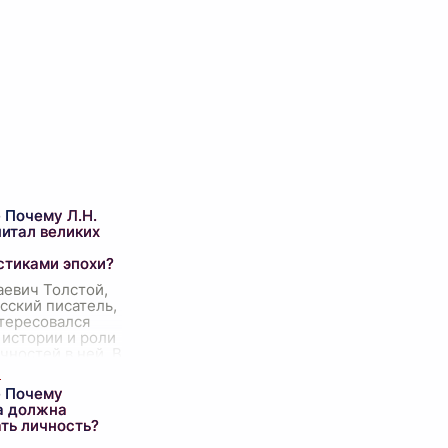
 Почему Л.Н.
читал великих
стиками эпохи?
аевич Толстой,
сский писатель,
тересовался
 истории и роли
чностей в ней. В
ах, особенно в
льном романе
 Почему
а должна
ть личность?