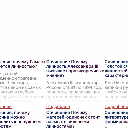
нение почему Гамлет
Сочинение Почему
Сочинение
ается личностью?
личность Александра III
Толстой с
вызывает противоречивые
личностей
т, герой
мнения?
характери
именной трагедии
яма Шекспира,
Александр III, император
Лев Никол
тся одной из самых
России с 1881 по 1894 год,
великий ру
нитых и глубоко
личность, привлекающая
глубоко ин
изируемых личностей
противоречивые мнения
вопросами
ой литературы.
как среди историков, так и
великих ли
с, почему он
среди простых людей. Его
своих труд
ется личностью,
...
правление ознаменовалось
монумента
нение, почему
Сочинение Почему
Сочинение
как зн
...
"Война и
...
рина можно
матерей-одиночек стоит
литератур
ислить к ненужным
называть сильными
формирова
остям
личностями?