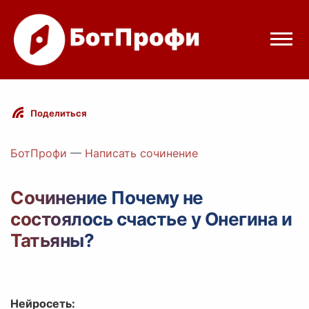
Режимы бота
Поделиться
Цены
БотПрофи
—
Написать сочинение
Вход
Сочинение Почему не
состоялось счастье у Онегина и
 Telegram
Вход с Telegram
Татьяны?
Нейросеть: