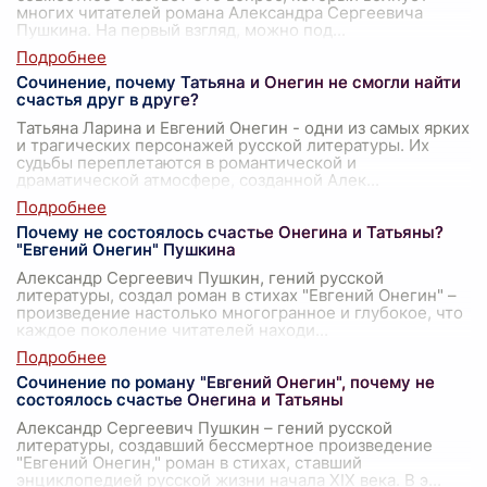
многих читателей романа Александра Сергеевича
Пушкина. На первый взгляд, можно под
...
Сочинение, почему Татьяна и Онегин не смогли найти
счастья друг в друге?
Татьяна Ларина и Евгений Онегин - одни из самых ярких
и трагических персонажей русской литературы. Их
судьбы переплетаются в романтической и
драматической атмосфере, созданной Алек
...
Почему не состоялось счастье Онегина и Татьяны?
"Евгений Онегин" Пушкина
Александр Сергеевич Пушкин, гений русской
литературы, создал роман в стихах "Евгений Онегин" –
произведение настолько многогранное и глубокое, что
каждое поколение читателей находи
...
Сочинение по роману "Евгений Онегин", почему не
состоялось счастье Онегина и Татьяны
Александр Сергеевич Пушкин – гений русской
литературы, создавший бессмертное произведение
"Евгений Онегин," роман в стихах, ставший
энциклопедией русской жизни начала XIX века. В э
...