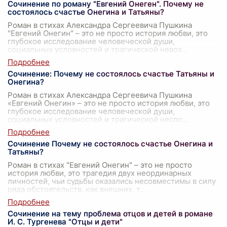
Сочинение по роману "Евгений Онеген". Почему не
состоялось счастье Онегина и Татьяны?
Роман в стихах Александра Сергеевича Пушкина
"Евгений Онегин" – это не просто история любви, это
глубокое исследование человеческой души,
социальных условностей и трагической невоз
...
Сочинение: Почему не состоялось счастье Татьяны и
Онегина?
Роман в стихах Александра Сергеевича Пушкина
«Евгений Онегин» – это не просто история любви, это
глубокое исследование человеческой души,
социальных условностей и трагической неспо
...
Сочинение Почему не состоялось счастье Онегина и
Татьяны?
Роман в стихах "Евгений Онегин" – это не просто
история любви, это трагедия двух неординарных
личностей, чьи судьбы оказались несовместимы в силу
ряда обстоятельств, как внешних, т
...
Сочинение на тему проблема отцов и детей в романе
И. С. Тургенева "Отцы и дети"