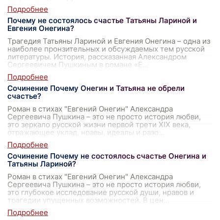
Почему не состоялось счастье Татьяны Лариной и
Евгения Онегина?
Трагедия Татьяны Лариной и Евгения Онегина – одна из
наиболее пронзительных и обсуждаемых тем русской
литературы. История, рассказанная Александром
Сергеевичем Пушкиным в романе «Е
...
Сочинение Почему Онегин и Татьяна не обрели
счастье?
Роман в стихах "Евгений Онегин" Александра
Сергеевича Пушкина – это не просто история любви,
это зеркало русской жизни первой трети XIX века,
отражающее уклад, нравы, идеалы и разо
...
Сочинение Почему не состоялось счастье Онегина и
Татьяны Лариной?
Роман в стихах "Евгений Онегин" Александра
Сергеевича Пушкина – это не просто история любви,
это глубокое исследование русской души, нравов и
трагедии упущенных возможностей. В цен
...