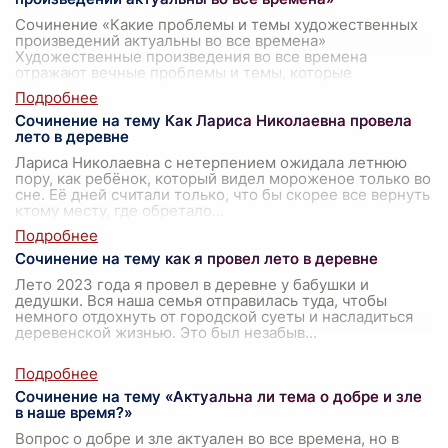
Сочинение «Какие проблемы и темы художественных
произведений актуальны во все времена»
Художественные произведения во все времена
отражают вечные проблемы и темы, которые
остаются
...
Сочинение на тему Как Лариса Николаевна провела
лето в деревне
Лариса Николаевна с нетерпением ожидала летнюю
пору, как ребёнок, который видел мороженое только во
сне. Её дней считали только, что бы скорее все вернуть
ктому месту, где обретало
...
Сочинение на тему как я провел лето в деревне
Лето 2023 года я провел в деревне у бабушки и
дедушки. Вся наша семья отправилась туда, чтобы
немного отдохнуть от городской суеты и насладиться
деревенской жизнью. Это был незабыв
...
Сочинение на тему «Актуальна ли тема о добре и зле
в наше время?»
Вопрос о добре и зле актуален во все времена, но в