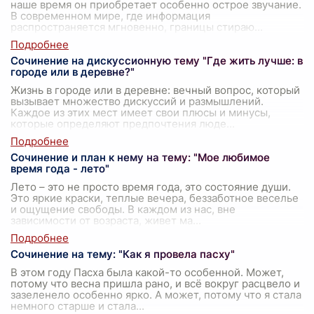
наше время он приобретает особенно острое звучание.
В современном мире, где информация
распространяется мгновенно, границы стираю
...
Сочинение на дискуссионную тему "Где жить лучше: в
городе или в деревне?"
Жизнь в городе или в деревне: вечный вопрос, который
вызывает множество дискуссий и размышлений.
Каждое из этих мест имеет свои плюсы и минусы,
которые определяют предпочтения люде
...
Сочинение и план к нему на тему: "Мое любимое
время года - лето"
Лето – это не просто время года, это состояние души.
Это яркие краски, теплые вечера, беззаботное веселье
и ощущение свободы. В каждом из нас, вне
зависимости от возраста, живет ма
...
Сочинение на тему: "Как я провела пасху"
В этом году Пасха была какой-то особенной. Может,
потому что весна пришла рано, и всё вокруг расцвело и
зазеленело особенно ярко. А может, потому что я стала
немного старше и стала
...