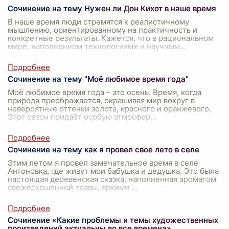
Сочинение на тему Нужен ли Дон Кихот в наше время
В наше время люди стремятся к реалистичному
мышлению, ориентированному на практичность и
конкретные результаты. Кажется, что в рациональном
мире, наполненном технологиями и научным
...
Сочинение на тему "Моё любимое время года"
Моё любимое время года – это осень. Время, когда
природа преображается, окрашивая мир вокруг в
невероятные оттенки золота, красного и оранжевого.
Этот сезон придаёт особую атмосфер
...
Сочинение на тему как я провел свое лето в селе
Этим летом я провел замечательное время в селе
Антоновка, где живут мои бабушка и дедушка. Это была
настоящая деревенская сказка, наполненная ароматом
свежескошенной травы, яркими
...
Сочинение «Какие проблемы и темы художественных
произведений актуальны во все времена»