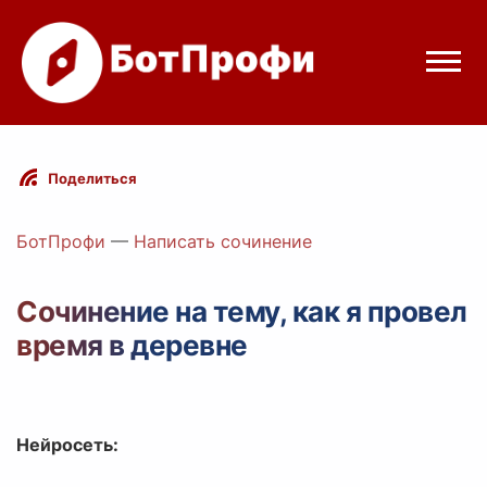
Режимы бота
Поделиться
Цены
БотПрофи
—
Написать сочинение
Вход
Сочинение на тему, как я провел
время в деревне
Telegram
Вход с Telegram
Нейросеть: