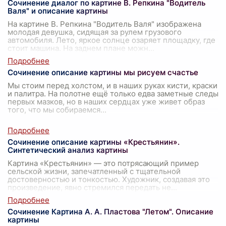
Сочинение диалог по картине В. Репкина "Водитель
Валя" и описание картины
На картине В. Репкина "Водитель Валя" изображена
молодая девушка, сидящая за рулем грузового
автомобиля. Лето, яркое солнце озаряет площадку, где
стоит машина. На заднем плане можн
...
Сочинение описание картины мы рисуем счастье
Мы стоим перед холстом, и в наших руках кисти, краски
и палитра. На полотне ещё только едва заметные следы
первых мазков, но в наших сердцах уже живет образ
того, что мы собираемся
...
Сочинение описание картины «Крестьянин».
Синтетический анализ картины
Картина «Крестьянин» — это потрясающий пример
сельской жизни, запечатленный с тщательной
достоверностью и тонкостью. Художник, создавая это
произведение, явно стремился передать не
...
Сочинение Картина А. А. Пластова "Летом". Описание
картины