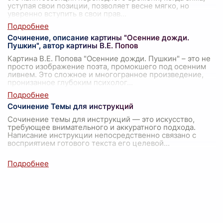
уступая свои позиции, позволяет весне мягко, но
уверенно вступить в свои прав
...
Сочинение, описание картины "Осенние дожди.
Пушкин", автор картины В.Е. Попов
Картина В.Е. Попова "Осенние дожди. Пушкин" – это не
просто изображение поэта, промокшего под осенним
ливнем. Это сложное и многогранное произведение,
пронизанное глубоким психолог
...
Сочинение Темы для инструкций
Сочинение темы для инструкций — это искусство,
требующее внимательного и аккуратного подхода.
Написание инструкции непосредственно связано с
восприятием готового текста его целевой
...