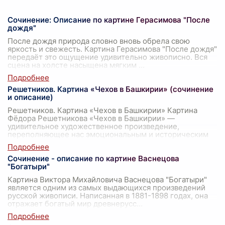
Сочинение: Описание по картине Герасимова "После
дождя"
После дождя природа словно вновь обрела свою
яркость и свежесть. Картина Герасимова "После дождя"
передаёт это ощущение удивительно живописно. Вся
сцена на холсте насыщена мягким
...
Решетников. Картина «Чехов в Башкирии» (сочинение
и описание)
Решетников. Картина «Чехов в Башкирии» Картина
Фёдора Решетникова «Чехов в Башкирии» —
удивительное художественное произведение,
переполняющее нас эмоциональным и историческим
сод
...
Сочинение - описание по картине Васнецова
"Богатыри"
Картина Виктора Михайловича Васнецова "Богатыри"
является одним из самых выдающихся произведений
русской живописи. Написанная в 1881-1898 годах, она
отражает богатый мир древнерусс
...