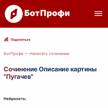
Режимы бота
Поделиться
Цены
БотПрофи
—
Написать сочинение
Вход
Сочинение Описание картины
"Пугачев"
Telegram
Вход с Telegram
Нейросеть: