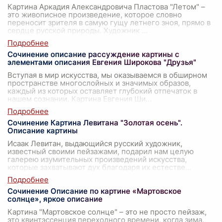
Картина Аркадия Александровича Пластова "Летом" –
это живописное произведение, которое словно
переносит зрителя в самую гущу летнего зноя, прямо в
сердце русской природы. Художник
...
Сочинение описание рассуждение картины с
элементами описания Евгения Широкова "Друзья"
Вступая в мир искусства, мы оказываемся в обширном
пространстве многослойных и значимых образов,
каждый из которых оставляет глубокий отпечаток в
нашем сознании. Картина Евгения Ши
...
Сочинение Картина Левитана "Золотая осень".
Описание картины
Исаак Левитан, выдающийся русский художник,
известный своими пейзажами, подарил нам целую
галерею изумительных произведений искусства,
которые захватывают дух благодаря их естестве
...
Сочинение Описание по картине «Мартовское
солнце», яркое описание
Картина "Мартовское солнце" – это не просто пейзаж,
это квинтэссенция переходного времени, когда зима,