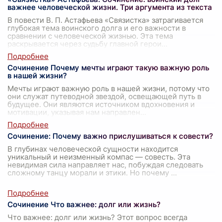
важнее человеческой жизни. Три аргумента из текста
В повести В. П. Астафьева «Связистка» затрагивается
глубокая тема воинского долга и его важности в
сравнении с человеческой жизнью. Эта тема
раскрывается через судьбу главной герои
...
Сочинение Почему мечты играют такую важную роль
в нашей жизни?
Мечты играют важную роль в нашей жизни, потому что
они служат путеводной звездой, освещающей путь в
будущее. Они являются источником вдохновения и
мотивации, указывая нам направлен
...
Сочинение: Почему важно прислушиваться к совести?
В глубинах человеческой сущности находится
уникальный и неизменный компас — совесть. Эта
невидимая сила направляет нас, побуждая следовать
сложному танцу морали и этики. Но почему
...
Сочинение Что важнее: долг или жизнь?
Что важнее: долг или жизнь? Этот вопрос всегда