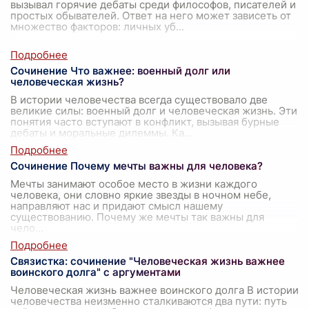
вызывал горячие дебаты среди философов, писателей и
простых обывателей. Ответ на него может зависеть от
множество факторов: личных уб
...
Сочинение Что важнее: военный долг или
человеческая жизнь?
В истории человечества всегда существовало две
великие силы: военный долг и человеческая жизнь. Эти
понятия часто вступают в конфликт, вызывая бурные
дебаты и моральные дилеммы. Ка
...
Сочинение Почему мечты важны для человека?
Мечты занимают особое место в жизни каждого
человека, они словно яркие звезды в ночном небе,
направляют нас и придают смысл нашему
существованию. Почему же мечты так важны для
чело
...
Связистка: сочинение "Человеческая жизнь важнее
воинского долга" с аргументами
Человеческая жизнь важнее воинского долга В истории
человечества неизменно сталкиваются два пути: путь