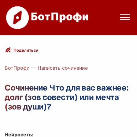
Режимы бота
Поделиться
Цены
БотПрофи
—
Написать сочинение
Вход
Сочинение Что для вас важнее:
долг (зов совести) или мечта
Telegram
Вход с Telegram
(зов души)?
Нейросеть: