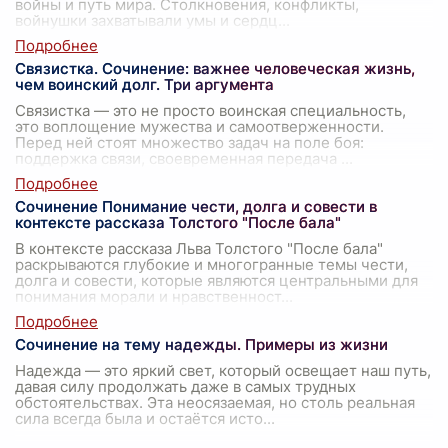
войны и путь мира. Столкновения, конфликты,
войнушки захватывали умы и сердц
...
Связистка. Сочинение: важнее человеческая жизнь,
чем воинский долг. Три аргумента
Связистка — это не просто воинская специальность,
это воплощение мужества и самоотверженности.
Перед ней стоят множество задач на поле боя:
поддержка связи, своевременная передача
...
Сочинение Понимание чести, долга и совести в
контексте рассказа Толстого "После бала"
В контексте рассказа Льва Толстого "После бала"
раскрываются глубокие и многогранные темы чести,
долга и совести, которые являются центральными для
понимания морали и нравственност
...
Сочинение на тему надежды. Примеры из жизни
Надежда — это яркий свет, который освещает наш путь,
давая силу продолжать даже в самых трудных
обстоятельствах. Эта неосязаемая, но столь реальная
сила всегда была и остаётся исто
...