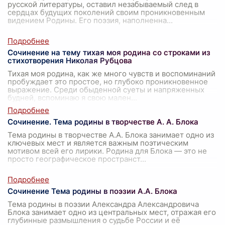
русской литературы, оставил незабываемый след в
сердцах будущих поколений своим проникновенным
видением Родины. Его поэзия, наполненна
...
Сочинение на тему тихая моя родина со строками из
стихотворения Николая Рубцова
Тихая моя родина, как же много чувств и воспоминаний
пробуждает это простое, но глубоко проникновенное
выражение. Среди обыденной суеты и напряженных
будней, вспоминаю я свою мален
...
Сочинение. Тема родины в творчестве А. А. Блока
Тема родины в творчестве А.А. Блока занимает одно из
ключевых мест и является важным поэтическим
мотивом всей его лирики. Родина для Блока — это не
просто географическое пространст
...
Сочинение Тема родины в поэзии А.А. Блока
Тема родины в поэзии Александра Александровича
Блока занимает одно из центральных мест, отражая его
глубинные размышления о судьбе России и её