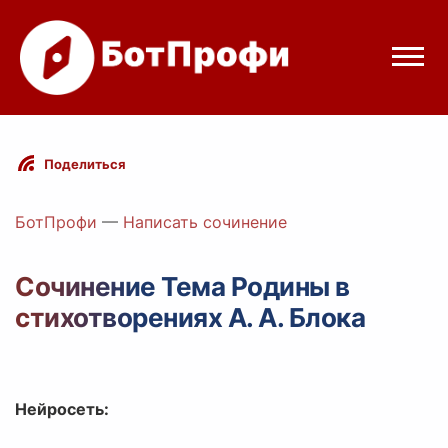
Режимы бота
Поделиться
Цены
БотПрофи
—
Написать сочинение
Вход
Сочинение Тема Родины в
стихотворениях А. А. Блока
Telegram
Вход с Telegram
Нейросеть: