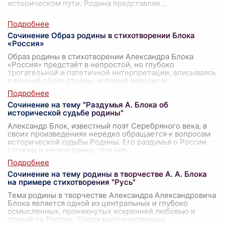
историческом пути. Родина представляе
...
Сочинение Образ родины в стихотворении Блока
«Россия»
Образ родины в стихотворении Александра Блока
«Россия» предстаёт в непростой, но глубоко
трогательной и патетичной интерпретации, вписываясь
в вечный образ страны, который невозмож
...
Сочинение на тему "Раздумья А. Блока об
исторической судьбе родины"
Александр Блок, известный поэт Серебряного века, в
своих произведениях нередко обращается к вопросам
исторической судьбы Родины. Его раздумья о России
сложны и многогранны, они нап
...
Сочинение на тему родины в творчестве А. А. Блока
на примере стихотворения "Русь"
Тема родины в творчестве Александра Александровича
Блока является одной из центральных и глубоко
осмысленных, проникнутых искренней любовью и
тоской по России. Среди многочисленных
...