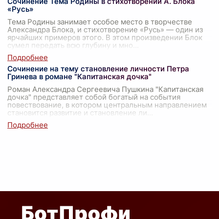
Сочинение Тема Родины в стихотворении А. Блока
«Русь»
Тема Родины занимает особое место в творчестве
Александра Блока, и стихотворение «Русь» — один из
ярчайших примеров этого. В этом произведении Блок
сумел передать всю глубину и мно
...
Сочинение на тему становление личности Петра
Гринева в романе "Капитанская дочка"
Роман Александра Сергеевича Пушкина "Капитанская
дочка" представляет собой богатый на события
повествование, в котором центральным направлением
становится развитие и становление ли
...