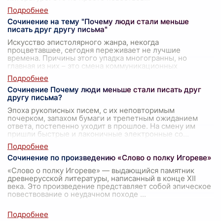
Сочинение на тему "Почему люди стали меньше
писать друг другу письма"
Искусство эпистолярного жанра, некогда
процветавшее, сегодня переживает не лучшие
времена. Причины этого упадка многогранны, но
главная из них – это смена коммуникационных
парадигм
...
Сочинение Почему люди меньше стали писать друг
другу письма?
Эпоха рукописных писем, с их неповторимым
почерком, запахом бумаги и трепетным ожиданием
ответа, постепенно уходит в прошлое. На смену им
пришли быстрые и лаконичные электронные со
...
Сочинение по произведению «Слово о полку Игореве»
«Слово о полку Игореве» — выдающийся памятник
древнерусской литературы, написанный в конце XII
века. Это произведение представляет собой эпическое
повествование о неудачном походе
...