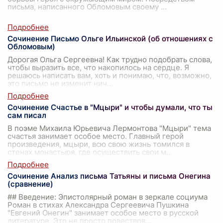
письма, написанного Обломовым своему
...
Сочинение Письмо Ольге Ильинской (об отношениях с
Обломовым)
Дорогая Ольга Сергеевна! Как трудно подобрать слова,
чтобы выразить все, что накопилось на сердце. Я
решаюсь написать вам, хоть и понимаю, что, возможно,
это письмо не изменит нич
...
Сочинение Счастье в "Мцыри" и чтобы думали, что ты
сам писал
В поэме Михаила Юрьевича Лермонтова "Мцыри" тема
счастья занимает особое место. Главный герой
произведения, мцыри, всю свою жизнь томился в
стенах монастыря, где осуществить свои м
...
Сочинение Анализ письма Татьяны и письма Онегина
(сравнение)
## Введение: Эпистолярный роман в зеркале социума
Роман в стихах Александра Сергеевича Пушкина
"Евгений Онегин" занимает особое место в русской
литературе. Это не просто повествов
...