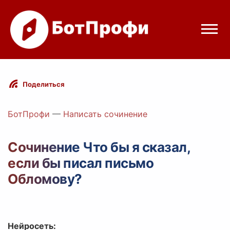
Режимы бота
Поделиться
Цены
БотПрофи
—
Написать сочинение
Вход
Сочинение Что бы я сказал,
если бы писал письмо
Telegram
Вход с Telegram
Обломову?
Нейросеть: