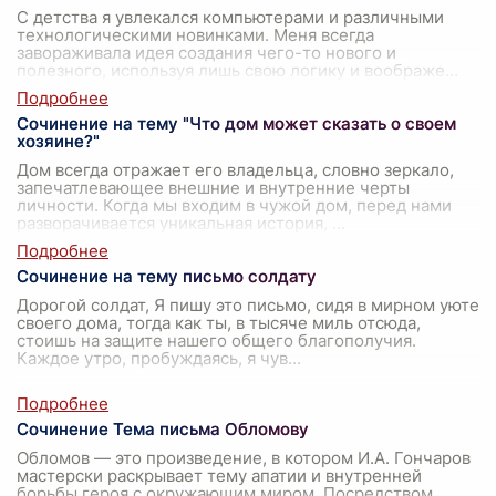
С детства я увлекался компьютерами и различными
технологическими новинками. Меня всегда
завораживала идея создания чего-то нового и
полезного, используя лишь свою логику и воображе
...
Сочинение на тему "Что дом может сказать о своем
хозяине?"
Дом всегда отражает его владельца, словно зеркало,
запечатлевающее внешние и внутренние черты
личности. Когда мы входим в чужой дом, перед нами
разворачивается уникальная история,
...
Сочинение на тему письмо солдату
Дорогой солдат, Я пишу это письмо, сидя в мирном уюте
своего дома, тогда как ты, в тысяче миль отсюда,
стоишь на защите нашего общего благополучия.
Каждое утро, пробуждаясь, я чув
...
Сочинение Тема письма Обломову
Обломов — это произведение, в котором И.А. Гончаров
мастерски раскрывает тему апатии и внутренней
борьбы героя с окружающим миром. Посредством