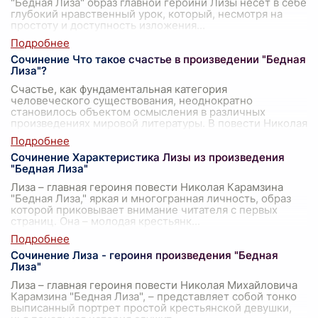
"Бедная Лиза" образ главной героини Лизы несет в себе
глубокий нравственный урок, который, несмотря на
простоту и доступность изложения
...
Сочинение Что такое счастье в произведении "Бедная
Лиза"?
Счастье, как фундаментальная категория
человеческого существования, неоднократно
становилось объектом осмысления в различных
произведениях мировой литературы. В повести Николая
Мих
...
Сочинение Характеристика Лизы из произведения
"Бедная Лиза"
Лиза – главная героиня повести Николая Карамзина
"Бедная Лиза," яркая и многогранная личность, образ
которой приковывает внимание читателя с первых
страниц. Она – молодая крестьянк
...
Сочинение Лиза - героиня произведения "Бедная
Лиза"
Лиза – главная героиня повести Николая Михайловича
Карамзина "Бедная Лиза", – представляет собой тонко
выписанный портрет простой крестьянской девушки,