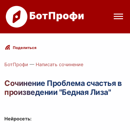
Режимы бота
Поделиться
Цены
БотПрофи
—
Написать сочинение
Вход
Сочинение Проблема счастья в
произведении "Бедная Лиза"
Telegram
Вход с Telegram
Нейросеть: