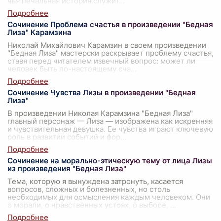
чья печальная история служит
...
Сочинение Проблема счастья в произведении "Бедная
Лиза" Карамзина
Николай Михайлович Карамзин в своем произведении
"Бедная Лиза" мастерски раскрывает проблему счастья,
ставя перед читателем извечный вопрос: может ли
человек быть по-настоящему сча
...
Сочинение Чувства Лизы в произведении "Бедная
Лиза"
В произведении Николая Карамзина "Бедная Лиза"
главный персонаж — Лиза — изображена как искренняя
и чувствительная девушка. Ее чувства играют ключевую
роль в развитии событий и фор
...
Сочинение на морально-этическую тему от лица Лизы
из произведения "Бедная Лиза"
Тема, которую я вынуждена затронуть, касается
вопросов, сложных и болезненных, но столь
необходимых для осмысления каждым человеком. Они
о морали, о нравственных устоях, о выборе,
...