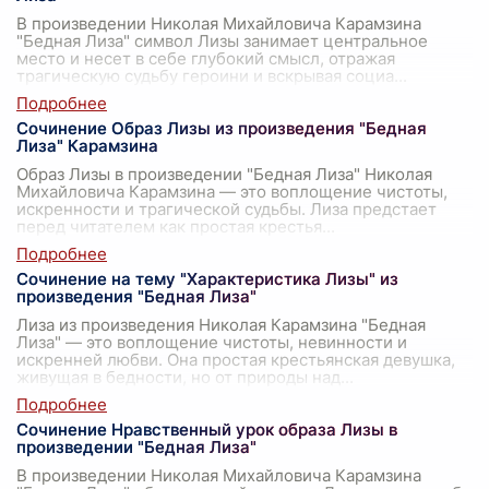
В произведении Николая Михайловича Карамзина
"Бедная Лиза" символ Лизы занимает центральное
место и несет в себе глубокий смысл, отражая
трагическую судьбу героини и вскрывая социа
...
Сочинение Образ Лизы из произведения "Бедная
Лиза" Карамзина
Образ Лизы в произведении "Бедная Лиза" Николая
Михайловича Карамзина — это воплощение чистоты,
искренности и трагической судьбы. Лиза предстает
перед читателем как простая крестья
...
Сочинение на тему "Характеристика Лизы" из
произведения "Бедная Лиза"
Лиза из произведения Николая Карамзина "Бедная
Лиза" — это воплощение чистоты, невинности и
искренней любви. Она простая крестьянская девушка,
живущая в бедности, но от природы над
...
Сочинение Нравственный урок образа Лизы в
произведении "Бедная Лиза"
В произведении Николая Михайловича Карамзина