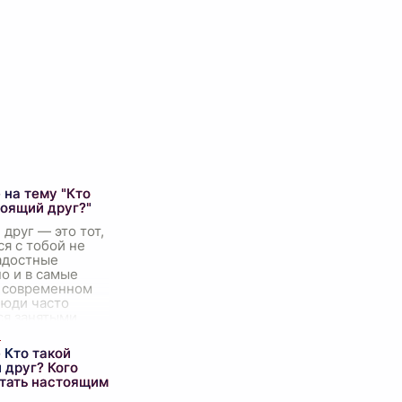
 на тему "Кто
тоящий друг?"
друг — это тот,
ся с тобой не
адостные
о и в самые
В современном
люди часто
ся занятыми
облемами и
 Кто такой
 друг? Кого
тать настоящим