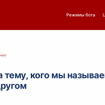
Режимы бота
ние
а тему, кого мы называ
другом