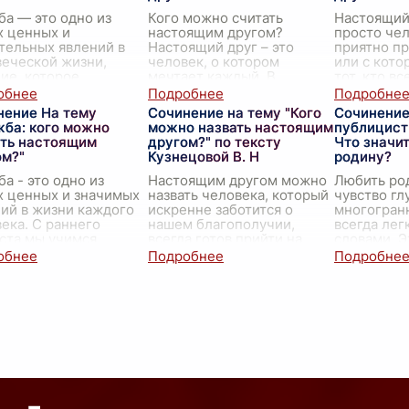
а — это одно из
Кого можно считать
Настоящий 
х ценных и
настоящим другом?
просто чел
тельных явлений в
Настоящий друг – это
приятно п
еческой жизни,
человек, о котором
или с кото
ие, которое
мечтает каждый. В
тот, кто вс
ствует нам на
течение жизни мы заводим
трудные м
яжении всех
знакомых, встречаем
поддержит,
нение На тему
Сочинение на тему "Кого
Сочинение
нных этапов, начиная
интересных людей,
другой не 
жба: кого можно
можно назвать настоящим
публицист
ства и до самых по
...
проводим время в комп
...
ать настоящим
другом?" по тексту
Что значи
ом?"
Кузнецовой В. Н
родину?
а - это одно из
Настоящим другом можно
Любить ро
х ценных и значимых
назвать человека, который
чувство гл
ий в жизни каждого
искренне заботится о
многогранн
ека. С раннего
нашем благополучии,
всегда лег
ста мы учимся
всегда готов прийти на
словами. Э
чать истинные
помощь и поддержать в
большее, 
ва и отношения,
трудную минуту. Дружба —
привязанно
ая, что настоящие
это не просто взаимн
...
географич
я -
...
или набор