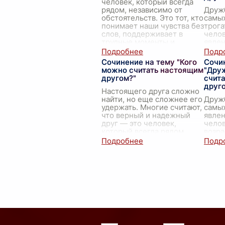
человек, который всегда
рядом, независимо от
Дружб
обстоятельств. Это тот, кто
самы
понимает наши чувства без
трога
слов, поддерживает в
челов
трудные моменты и
явлен
радуется нашим успеха
...
сопут
прот
Сочинение на тему "Кого
Сочи
жизне
можно считать настоящим
"Дру
с дет
другом?"
счит
друг
Настоящего друга сложно
найти, но еще сложнее его
Дружб
удержать. Многие считают,
самы
что верный и надежный
явлен
друг — это человек,
челов
который всегда рядом,
возра
готов помочь и
разли
поддержать в трудную
чувст
мину
...
поним
друзь