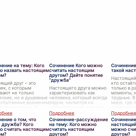
ение на тему: Кого
Сочинение Кого можно
Сочинение
о назвать настоящим
считать настоящим
такой нас
ом?
другом? Дайте понятие
Настоящий 
"дружба"
ящий друг – это
кто остаёт
ек, с которым
Настоящего друга можно
только в р
вают не только
характеризовать как
моменты, н
ские, но и душевные
человека, который всегда
трудные. 
 испытанные временем
рядом, несмотря на
мире, где 
тоятельствами. В
обстоятельства и время.
оказывают
еменном мире,
Такой друг — это больше,
своими пр
ом временных связей
чем просто знакомый. Он
забо
...
ение о том, что
Сочинение-рассуждение
Сочинение
е
...
готов поддержать в т
...
е дружба? Кого
на тему: Кого можно
настоящий
о считать настоящим
считать настоящим
можно счи
ом?
другом?
другом?