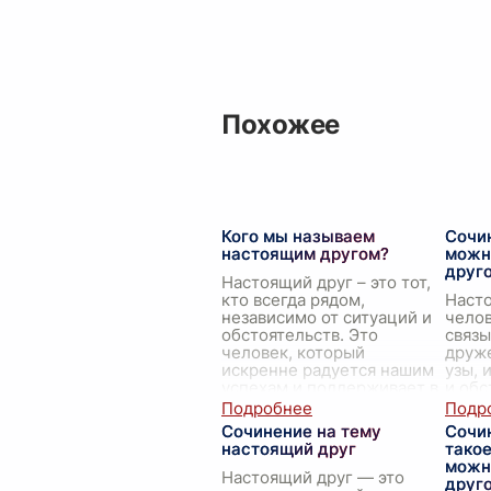
Похожее
Кого мы называем
Сочин
настоящим другом?
можн
друг
Настоящий друг – это тот,
кто всегда рядом,
Насто
независимо от ситуаций и
челов
обстоятельств. Это
связы
человек, который
друже
искренне радуется нашим
узы,
успехам и поддерживает в
и обс
моменты неудач. С ним
совр
можн
...
полн
Сочинение на тему
Сочин
и пов
настоящий друг
тако
можн
Настоящий друг — это
друг