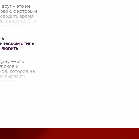
друг - это не
овек, с которым
роводить время
рым весело. Это
егда рядом в
оменты, кто
 когда никто
 в
по
...
ическом стиле.
т любить
дину — это
убокое и
ое, которое не
ко выразить
то нечто
чем просто
сть к
ескому месту
у традиц
...