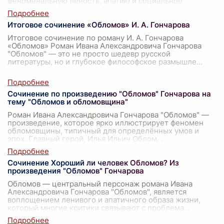
феноменальную леность, апатию и социальное
бездейст
...
Итоговое сочинение «Обломов» И. А. Гончарова
Итоговое сочинение по роману И. А. Гончарова
«Обломов» Роман Ивана Александровича Гончарова
"Обломов" — это не просто шедевр русской
литературы, но и глубокое философское размышле
...
Сочинение по произведению "Обломов" Гончарова на
тему "Обломов и обломовщина"
Роман Ивана Александровича Гончарова "Обломов" —
произведение, которое ярко иллюстрирует феномен
обломовщины, типичный для определённых умов и
эпох. Главный герой, Илья Ильич Облом
...
Сочинение Хороший ли человек Обломов? Из
произведения "Обломов" Гончарова
Обломов — центральный персонаж романа Ивана
Александровича Гончарова "Обломов", является
воплощением ленивого и апатичного образа жизни,
который многие критики связывают с проблема
...