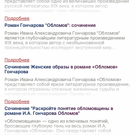
представляет собой одно из величайших произведений
русской литературы XIX века, в котором автор
мастерски раскрывает тему обломовщины
...
Роман Гончарова "Обломов": сочинение
Роман Ивана Александровича Гончарова "Обломов"
является глубочайшим литературным произведением
XIX века, в котором автор с необыкновенной
проницательностью исследует внутренний мир
...
Сочинение Женские образы в романе «Обломов»
Гончарова
Роман Ивана Александровича Гончарова «Обломов»
представляет собой яркое литературное произведение,
в котором отражены сложные жизненные судьбы и
человеческие переживания. Одним из
...
Сочинение "Раскройте понятие обломовщины в
романе И.А. Гончарова Обломов"
«Обломовщина» — одно из ключевых понятий,
бросающее глубокую тень на весь роман И.А.
Гончарова «Обломов». Оно представляет собой