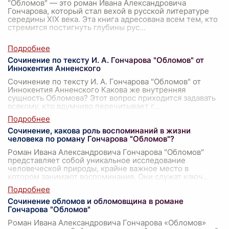
"Обломов" — это роман Ивана Александровича
Гончарова, который стал вехой в русской литературе
середины XIX века. Эта книга адресована всем тем, кто
стремится постигнуть глубины рус
...
Сочинение по тексту И. А. Гончарова "Обломов" от
Иннокентия Анненского
Сочинение по тексту И. А. Гончарова "Обломов" от
Иннокентия Анненского Какова же внутренняя
сущность Обломова? Этот вопрос приходится задавать
всякому, кто вдумчиво перечитывает г
...
Сочинение, какова роль воспоминаний в жизни
человека по роману Гончарова "Обломов"?
Роман Ивана Александровича Гончарова "Обломов"
представляет собой уникальное исследование
человеческой природы, крайне важное место в
котором занимают воспоминания. Они служат ключ
...
Сочинение обломов и обломовщина в романе
Гончарова "Обломов"
Роман Ивана Александровича Гончарова «Обломов»