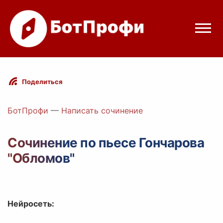
Режимы бота
Поделиться
Цены
БотПрофи
—
Написать сочинение
Вход
Сочинение по пьесе Гончарова
"Обломов"
Telegram
Вход с Telegram
Нейросеть: