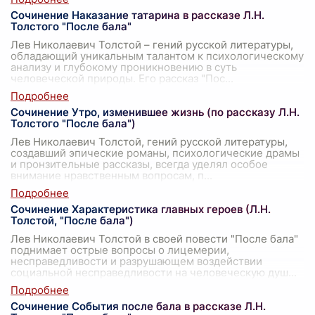
Сочинение Наказание татарина в рассказе Л.Н.
Толстого "После бала"
Лев Николаевич Толстой – гений русской литературы,
обладающий уникальным талантом к психологическому
анализу и глубокому проникновению в суть
человеческой природы. Его рассказ "Пос
...
Сочинение Утро, изменившее жизнь (по рассказу Л.Н.
Толстого "После бала")
Лев Николаевич Толстой, гений русской литературы,
создавший эпические романы, психологические драмы
и пронзительные рассказы, всегда уделял особое
внимание нравственным вопросам, п
...
Сочинение Характеристика главных героев (Л.Н.
Толстой, "После бала")
Лев Николаевич Толстой в своей повести "После бала"
поднимает острые вопросы о лицемерии,
несправедливости и разрушающем воздействии
социальной несправедливости на человеческую душ
...
Сочинение События после бала в рассказе Л.Н.