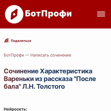
Режимы бота
Поделиться
Цены
БотПрофи
—
Написать сочинение
Вход
Сочинение Характеристика
Вареньки из рассказа "После
legram
Вход с Telegram
бала" Л.Н. Толстого
Нейросеть: