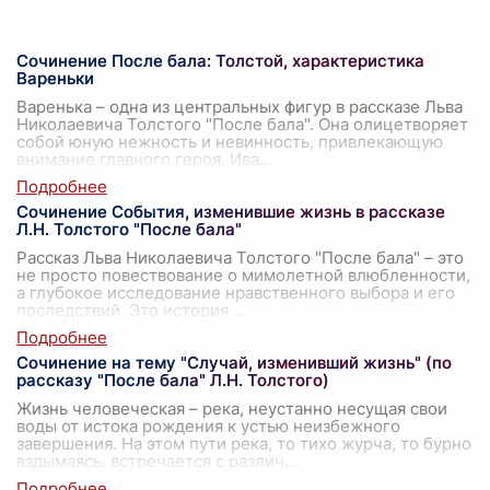
Сочинение После бала: Толстой, характеристика
Вареньки
Варенька – одна из центральных фигур в рассказе Льва
Николаевича Толстого "После бала". Она олицетворяет
собой юную нежность и невинность, привлекающую
внимание главного героя, Ива
...
Сочинение События, изменившие жизнь в рассказе
Л.Н. Толстого "После бала"
Рассказ Льва Николаевича Толстого "После бала" – это
не просто повествование о мимолетной влюбленности,
а глубокое исследование нравственного выбора и его
последствий. Это история
...
Сочинение на тему "Случай, изменивший жизнь" (по
рассказу "После бала" Л.Н. Толстого)
Жизнь человеческая – река, неустанно несущая свои
воды от истока рождения к устью неизбежного
завершения. На этом пути река, то тихо журча, то бурно
вздымаясь, встречается с различ
...