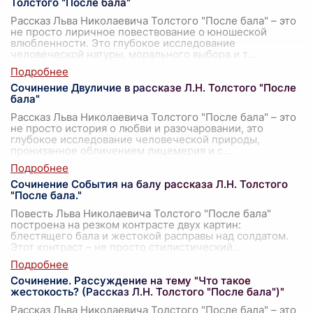
Толстого "После бала"
Рассказ Льва Николаевича Толстого "После бала" – это
не просто лиричное повествование о юношеской
влюбленности. Это глубокое исследование
человеческой натуры, морального выбора и т
...
Сочинение Двуличие в рассказе Л.Н. Толстого "После
бала"
Рассказ Льва Николаевича Толстого "После бала" – это
не просто история о любви и разочаровании, это
глубокое исследование человеческой природы,
пронизанное обличением лицемерия и с
...
Сочинение События на балу рассказа Л.Н. Толстого
"После бала."
Повесть Льва Николаевича Толстого "После бала"
построена на резком контрасте двух картин:
блестящего бала и жестокой расправы над солдатом.
Этот контраст – не просто стилистический
...
Сочинение. Рассуждение на тему "Что такое
жестокость? (Рассказ Л.Н. Толстого "После бала")"
Рассказ Льва Николаевича Толстого "После бала" – это