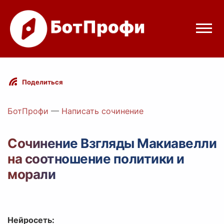
Режимы бота
Поделиться
Цены
БотПрофи
—
Написать сочинение
Вход
Сочинение Взгляды Макиавелли
на соотношение политики и
legram
Вход с Telegram
морали
Нейросеть: