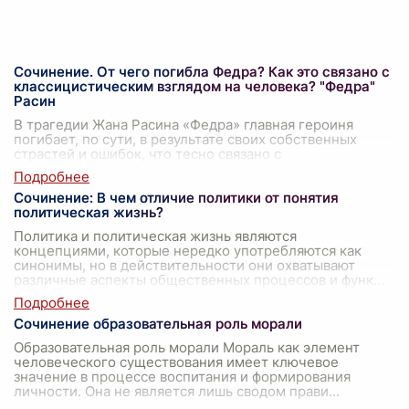
Сочинение. От чего погибла Федра? Как это связано с
классицистическим взглядом на человека? "Федра"
Расин
В трагедии Жана Расина «Федра» главная героиня
погибает, по сути, в результате своих собственных
страстей и ошибок, что тесно связано с
классицистическим взглядом на человека. В це
...
Сочинение: В чем отличие политики от понятия
политическая жизнь?
Политика и политическая жизнь являются
концепциями, которые нередко употребляются как
синонимы, но в действительности они охватывают
различные аспекты общественных процессов и функ
...
Сочинение образовательная роль морали
Образовательная роль морали Мораль как элемент
человеческого существования имеет ключевое
значение в процессе воспитания и формирования
личности. Она не является лишь сводом прави
...