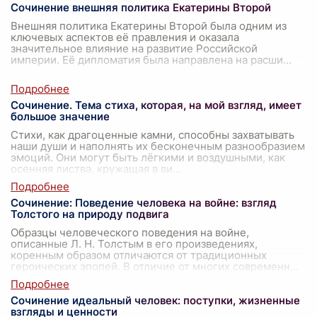
Сочинение внешняя политика Екатерины Второй
Внешняя политика Екатерины Второй была одним из
ключевых аспектов её правления и оказала
значительное влияние на развитие Российской
империи. Её дипломатия была направлена на расши
...
Сочинение. Тема стиха, которая, на мой взгляд, имеет
большое значение
Стихи, как драгоценные камни, способны захватывать
наши души и наполнять их бесконечным разнообразием
эмоций. Они могут быть лёгкими и воздушными, как
осенняя листва, кружащая в ви
...
Сочинение: Поведение человека на войне: взгляд
Толстого на природу подвига
Образцы человеческого поведения на войне,
описанные Л. Н. Толстым в его произведениях,
коренным образом отличаются от традиционных
героических эпопей. В отличие от многих современн
...
Сочинение идеальный человек: поступки, жизненные
взгляды и ценности