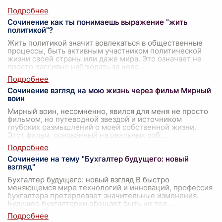
Сочинение как ты понимаешь выражение "жить
политикой"?
Жить политикой значит вовлекаться в общественные
процессы, быть активным участником политической
жизни своей страны или даже мира. Это означает не
просто пассивно наблюдать за ново
...
Сочинение взгляд на мою жизнь через фильм Мирный
воин
Мирный воин, несомненно, явился для меня не просто
фильмом, но путеводной звездой и источником
глубоких размышлений о моей собственной жизни.
Этот фильм, основанный на реальных соб
...
Сочинение на тему "Бухгалтер будущего: новый
взгляд"
Бухгалтер будущего: новый взгляд В быстро
меняющемся мире технологий и инноваций, профессия
бухгалтера претерпевает значительные изменения.
Будущее бухгалтерии обещает быть не тол
...