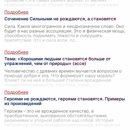
проявляется в самых разных формах, от мелких
правонарушений до тяжких преступлений, и оказыва
...
Сочинение Сильными не рождаются, а становятся
Сила. Какое многогранное и неоднозначное слово. Оно
будит в нас разные ассоциации. Это и физическая мощь,
способность поднимать тяжести и сокрушать
препятствия. Это и сила воли, по
...
Тема: «Хорошими людьми становятся больше от
упражнений, чем от природы» (эссе)
Человечество с древних времен мучается вопросом о
природе добра и зла. Что формирует нашу мораль?
Влияет ли на неё в большей степени врожденная
предрасположенность, генетика, "прир
...
Героями не рождаются, героями становятся. Примеры
из произведений
Героизм – это не врожденное качество, а
приобретенное, выкованное обстоятельствами,
решениями и упорной работой над собой. История
литературы полна примеров персонажей, которые не
...