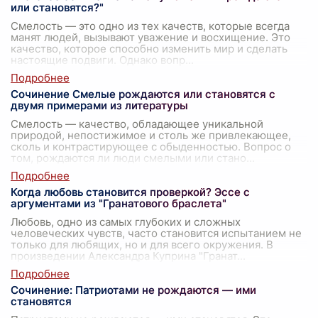
или становятся?"
Смелость — это одно из тех качеств, которые всегда
манят людей, вызывают уважение и восхищение. Это
качество, которое способно изменить мир и сделать
настоящие подвиги. Однако вопр
...
Сочинение Смелые рождаются или становятся с
двумя примерами из литературы
Смелость — качество, обладающее уникальной
природой, непостижимое и столь же привлекающее,
сколь и контрастирующее с обыденностью. Вопрос о
том, рождаются ли люди смелыми или стано
...
Когда любовь становится проверкой? Эссе с
аргументами из "Гранатового браслета"
Любовь, одно из самых глубоких и сложных
человеческих чувств, часто становится испытанием не
только для любящих, но и для всего окружения. В
произведении Александра Куприна "Гранат
...
Сочинение: Патриотами не рождаются — ими
становятся