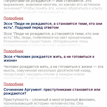
Патриотами не рождаются — ими становятся. Это
выражение, знакомое многим, но каково его истинное
значение? Чтобы понять это, нужно обратиться к опыту
многих поколений, переживших в
...
Эссе "Люди не рождаются, а становятся теми, кто они
есть". Подумай перед ответом
Эссе "Люди не рождаются, а становятся теми, кто они
есть" Мы, люди, появляемся на свет крошечными,
безымянными существами, обладающими лишь
потенциалом и скрытой в нас возможность
...
Эссе «Человек рождается жить, а не готовиться к
жизни»
Человек рождается жить, а не готовиться к жизни — эта
мысль, озвученная несколько десятилетий назад,
продолжает находить отклик в каждом новом
поколении. В ней кроется глубокая ист
...
Сочинение Аргумент: преступниками становятся или
рождаются?
Преступность – сложный и многогранный феномен,
пронизывающий историю человечества. Она