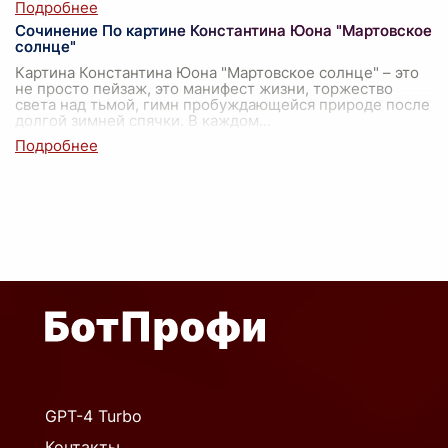
Сочинение По картине Константина Юона "Мартовское
солнце"
Картина Константина Юона "Мартовское солнце" – это
не просто пейзаж, это манифест жизни, торжество
света над тьмой, гимн пробуждающейся природе после
долгой зимней спячки. В каждом
...
GPT-4 Turbo
Контакты