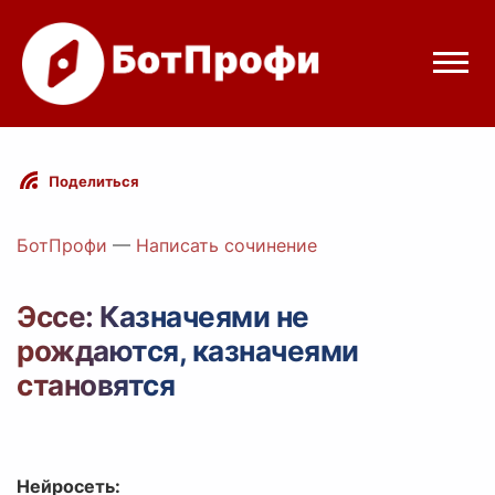
Режимы бота
Поделиться
Цены
БотПрофи
—
Написать сочинение
Вход
Эссе: Казначеями не
рождаются, казначеями
legram
Вход с Telegram
становятся
Нейросеть: