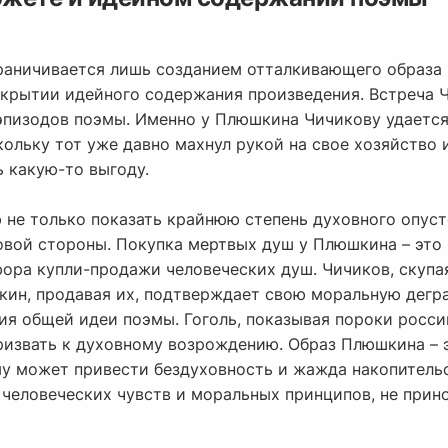
раничивается лишь созданием отталкивающего образа
скрытии идейного содержания произведения. Встреча
эпизодов поэмы. Именно у Плюшкина Чичикову удаетс
ольку тот уже давно махнул рукой на свое хозяйство и
ь какую-то выгоду.
ю не только показать крайнюю степень духовного опус
овой стороны. Покупка мертвых душ у Плюшкина – это
фора купли-продажи человеческих душ. Чичиков, скупа
кин, продавая их, подтверждает свою моральную дегра
я общей идеи поэмы. Гоголь, показывая пороки росси
призвать к духовному возрождению. Образ Плюшкина – 
му может привести бездуховность и жажда накопительс
 человеческих чувств и моральных принципов, не прино