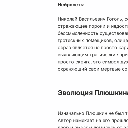
Нейросеть:
Николай Васильевич Гоголь, 
отражающее пороки и недоста
бессмысленность существован
гротескных помещиков, олице
образ является не просто кар
выявляющим трагические прич
просто скряга, это символ ду
охраняющий свои мертвые со
Эволюция Плюшкина 
Изначально Плюшкин не был т
Автор намекает на его прошл
двор и амбары ломились от за