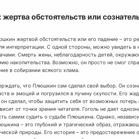
 жертва обстоятельств или сознател
юшкин жертвой обстоятельств или его падение – это ре
ля интерпретации. С одной стороны, можно увидеть в 
чами. Смерть жены, неблагодарность детей, окружающ
мию накопительства. Возможно, он просто не смог спр
ние в собирании всякого хлама.
ерждать, что Плюшкин сам сделал свой выбор. Он созн
вств и эмоций и погрузился в пучину скупости. Его жад
он сделал, чтобы защитить себя от возможных потерь 
ависит от точки зрения читателя. Гоголь не дает однозн
ть самим судить о судьбе Плюшкина. Однако, независи
люшкина – это глубокий и трагический образ, отражаю
еской природы. Его история – это предостережение о 