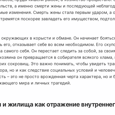
льств, а именно смерти жены и последующей неблагод
ые изменения. Смерть жены стала первым ударом, а ос
стремятся поскорее завладеть его имуществом, подтол
 окружающих в корысти и обмане. Он начинает бояться
 его, отказывает себе во всем необходимом. Его скуп
а самого себя. Он перестает следить за собой, за сво
хозяина он превращается в собирателя всякого хлама,
оих сокровищ. Это важно понимать, чтобы увидеть тр
бора, но и как следствие социальных условий и челов
сть – это не просто врожденная черта характера, но и 
жающего мира и личных трагедий.
 и жилища как отражение внутреннег