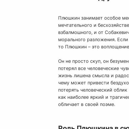
Плюшкин занимает особое мес
мечтательного и бесхозяйстве
взбалмошного, и от Собакеви
морального разложения. Есл
то Плюшкин – это воплощени
Он не просто скуп, он безуме
потерял все человеческие чув
жизнь лишена смысла и радост
чему может привести бездухов
потерять человеческий облик
как наиболее яркий и трагиче
обличает в своей поэме.
Роль Плюшкина в с