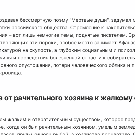
создавая бессмертную поэму "Мертвые души", задумал 
тки российского общества. Стремление к накопительст
ия – вот лишь немногие темы, поднятые писателем. Ср
творяющих эти пороки, особое место занимает Афана
икатурой на скупость, а глубоким социальным и психо
ины и последствия болезненной страсти к собиратель
ховного опустошения, потери человеческого облика и 
кровища.
от рачительного хозяина к жалкому 
ем жалким и отвратительным существом, которое пред
ое, когда он был рачительным хозяином, умелым земле
пасов, пруды кишели рыбой, а хозяйство процветало. 