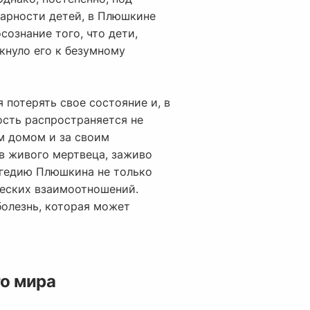
арности детей, в Плюшкине
ознание того, что дети,
кнуло его к безумному
 потерять свое состояние и, в
ость распространяется не
им домом и за своим
 в живого мертвеца, заживо
агедию Плюшкина не только
еческих взаимоотношений.
болезнь, которая может
о мира