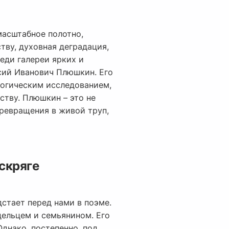
масштабное полотно,
ву, духовная деградация,
еди галереи ярких и
сий Иванович Плюшкин. Его
логическим исследованием,
ству. Плюшкин – это не
превращения в живой труп,
скряге
стает перед нами в поэме.
дельцем и семьянином. Его
Однако, постепенно, под