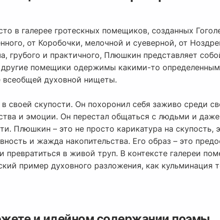
то в галерее гротескных помещиков, созданных Гоголе
нного, от Коробочки, мелочной и суеверной, от Ноздре
ча, грубого и практичного, Плюшкин представляет соб
и другие помещики одержимы какими-то определенным
е всеобщей духовной нищеты.
н в своей скупости. Он похоронил себя заживо среди 
ства и эмоции. Он перестал общаться с людьми и даже
и. Плюшкин – это не просто карикатура на скупость, 
ность и жажда накопительства. Его образ – это предо
 и превратиться в живой труп. В контексте галереи п
ский пример духовного разложения, как кульминация т
южете и идейном содержании поэмы