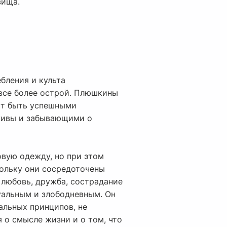
вища.
бления и культа
 все более острой. Плюшкины
гут быть успешными
живы и забывающими о
овую одежду, но при этом
кольку они сосредоточены
 любовь, дружба, сострадание
уальным и злободневным. Он
альных принципов, не
я о смысле жизни и о том, что