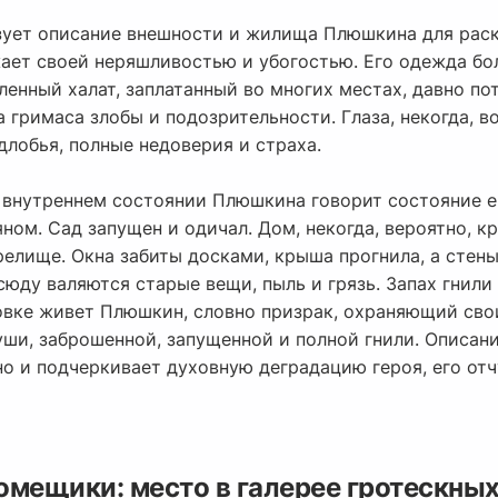
зует описание внешности и жилища Плюшкина для раск
ет своей неряшливостью и убогостью. Его одежда бо
ленный халат, заплатанный во многих местах, давно п
а гримаса злобы и подозрительности. Глаза, некогда, 
длобья, полные недоверия и страха.
 внутреннем состоянии Плюшкина говорит состояние е
ном. Сад запущен и одичал. Дом, некогда, вероятно, к
елище. Окна забиты досками, крыша прогнила, а стены
сюду валяются старые вещи, пыль и грязь. Запах гнили
новке живет Плюшкин, словно призрак, охраняющий сво
ши, заброшенной, запущенной и полной гнили. Описани
о и подчеркивает духовную деградацию героя, его отч
омещики: место в галерее гротескных