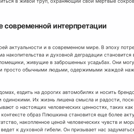
титься в живой труп, охраняющий свои мертвые сокро
е современной интерпретации
ей актуальности и в современном мире. В эпоху потре
ма накопительства и духовной деградации становится
но помещики, живущие в заброшенных усадьбах. Они мо
ли просто обычными людьми, одержимыми жаждой на
домах, ездить на дорогих автомобилях и носить бренд
и одинокими. Их жизнь лишена смысла и радости, пос
ывают о настоящих человеческих ценностях, таких как
 контексте образ Плюшкина становится еще более акт
гатство, накопленное ценой человеческих чувств и мор
, ведет к духовной гибели. Он призывает нас задуматьс