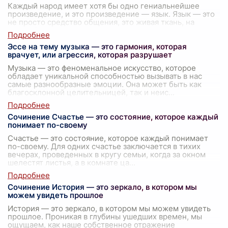
Каждый народ имеет хотя бы одно гениальнейшее
произведение, и это произведение — язык. Язык — это
не просто средство общения, это живая ткань, на
которой вышиты все самые сокровенн
...
Эссе на тему музыка — это гармония, которая
врачует, или агрессия, которая разрушает
Музыка — это феноменальное искусство, которое
обладает уникальной способностью вызывать в нас
самые разнообразные эмоции. Она может быть как
благосклонной целительницей, так и неис
...
Сочинение Счастье — это состояние, которое каждый
понимает по-своему
Счастье — это состояние, которое каждый понимает
по-своему. Для одних счастье заключается в тихих
вечерах, проведенных в кругу семьи, когда за окном
шелестят листья, а в комнате ца
...
Сочинение История — это зеркало, в котором мы
можем увидеть прошлое
История — это зеркало, в котором мы можем увидеть
прошлое. Проникая в глубины ушедших времен, мы
ощущаем, как наше собственное отражение