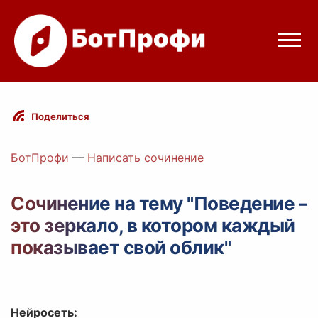
Режимы бота
Поделиться
Цены
БотПрофи
—
Написать сочинение
Вход
Сочинение на тему "Поведение –
это зеркало, в котором каждый
legram
Вход с Telegram
показывает свой облик"
Нейросеть: