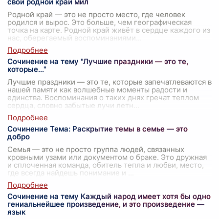
свой родной край мил
Родной край — это не просто место, где человек
родился и вырос. Это больше, чем географическая
точка на карте. Родной край живёт в сердце каждого из
нас, оберегаемый воспоминаниями
...
Сочинение на тему "Лучшие праздники — это те,
которые..."
Лучшие праздники — это те, которые запечатлеваются в
нашей памяти как волшебные моменты радости и
единства. Воспоминания о таких днях гречат теплом
сердца, словно забытые лучи летн
...
Сочинение Тема: Раскрытие темы в семье — это
добро
Семья — это не просто группа людей, связанных
кровными узами или документом о браке. Это дружная
и сплоченная команда, обитель тепла и любви, место,
где всегда найдешь понимание и
...
Сочинение на тему Каждый народ имеет хотя бы одно
гениальнейшее произведение, и это произведение —
язык