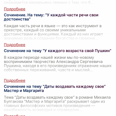
оказывается неразрывно связано с тем, что б
...
Сочинение. На тему: "У каждой части речи свои
достоинства"
Каждая часть речи в языке — это как инструмент в
оркестре, каждый со своими уникальными
достоинствами и функциями. Каждый из них играет
значимую роль в создании богатства и гармони
...
Сочинение на тему "У каждого возраста свой Пушкин"
В каждом периоде нашей жизни мы по-новому
воспринимаем творчество Александра Сергеевича
Пушкина, находя в его произведениях отражение наших
собственных переживаний, чувств и мыслей
...
Сочинение на тему "Даты воздавать каждому свое"
Мастер и Маргарита
Тема "Даты воздавать каждому свое" в романе Михаила
Булгакова "Мастер и Маргарита" раскрывает один из
главных философских мотивов произведения —
неизбежность возмездия и справедлив
...