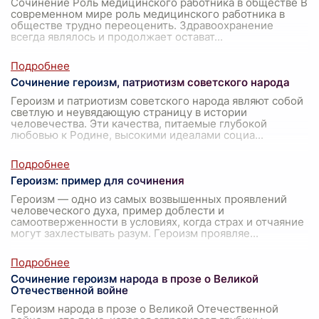
Сочинение Роль медицинского работника в обществе В
современном мире роль медицинского работника в
обществе трудно переоценить. Здравоохранение
всегда являлось и продолжает остават
...
Сочинение героизм, патриотизм советского народа
Героизм и патриотизм советского народа являют собой
светлую и неувядающую страницу в истории
человечества. Эти качества, питаемые глубокой
любовью к Родине, высокими идеалами социа
...
Героизм: пример для сочинения
Героизм — одно из самых возвышенных проявлений
человеческого духа, пример доблести и
самоотверженности в условиях, когда страх и отчаяние
могут захлестывать разум. Героизм проявляе
...
Сочинение героизм народа в прозе о Великой
Отечественной войне
Героизм народа в прозе о Великой Отечественной