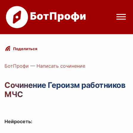
Режимы бота
Поделиться
Цены
БотПрофи
—
Написать сочинение
Вход
Сочинение Героизм работников
МЧС
legram
Вход с Telegram
Нейросеть: