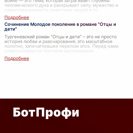
войне — это тема, которая затрагивает глубины
человеческого духа и раскрывает силу, мужество и
самоотверженность советских людей в го
...
Сочинение Молодое поколение в романе "Отцы и
дети"
Тургеневский роман "Отцы и дети" – это не просто
история любви и разочарования, это масштабное
полотно, запечатлевшее перелом эпох. Перед нами
разворачивается трагедия непонимания,
...