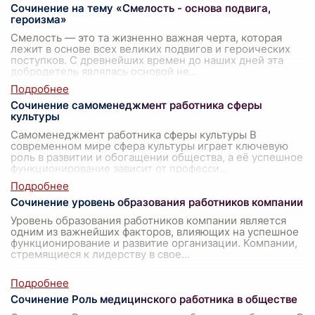
Сочинение на тему «Смелость - основа подвига,
героизма»
Смелость — это та жизненно важная черта, которая
лежит в основе всех великих подвигов и героических
поступков. С древнейших времен до наших дней эта
добродетель являлась основой не
...
Сочинение самоменеджмент работника сферы
культуры
Самоменеджмент работника сферы культуры В
современном мире сфера культуры играет ключевую
роль в развитии и обогащении общества, а её успешное
функционирование зависит от професси
...
Сочинение уровень образования работников компании
Уровень образования работников компании является
одним из важнейших факторов, влияющих на успешное
функционирование и развитие организации. Компании,
стремящиеся к лидерству в свое
...
Сочинение Роль медицинского работника в обществе