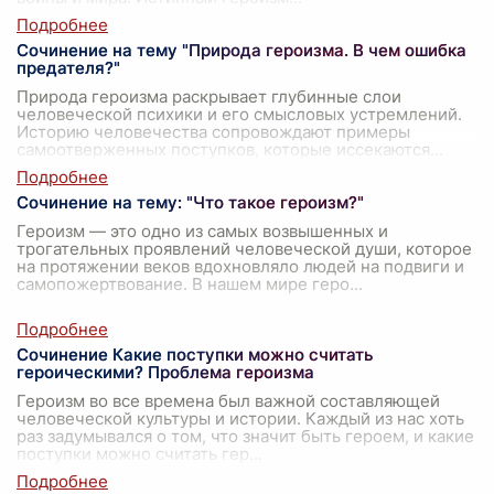
Сочинение на тему "Природа героизма. В чем ошибка
предателя?"
Природа героизма раскрывает глубинные слои
человеческой психики и его смысловых устремлений.
Историю человечества сопровождают примеры
самоотверженных поступков, которые иссекаются
...
Сочинение на тему: "Что такое героизм?"
Героизм — это одно из самых возвышенных и
трогательных проявлений человеческой души, которое
на протяжении веков вдохновляло людей на подвиги и
самопожертвование. В нашем мире геро
...
Сочинение Какие поступки можно считать
героическими? Проблема героизма
Героизм во все времена был важной составляющей
человеческой культуры и истории. Каждый из нас хоть
раз задумывался о том, что значит быть героем, и какие
поступки можно считать гер
...