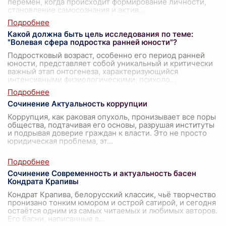
перемен, когда происходит формирование личности,
становление самосознания и актив
...
Какой должна быть цель исследования по теме:
"Волевая сфера подростка ранней юности"?
Подростковый возраст, особенно его период ранней
юности, представляет собой уникальный и критически
важный этап онтогенеза, характеризующийся
интенсивными физиологическими, психоло
...
Сочинение Актуальность коррупции
Коррупция, как раковая опухоль, пронизывает все поры
общества, подтачивая его основы, разрушая институты
и подрывая доверие граждан к власти. Это не просто
юридическая проблема, эт
...
Сочинение Современность и актуальность басен
Кондрата Крапивы
Кондрат Крапива, белорусский классик, чьё творчество
пронизано тонким юмором и острой сатирой, и сегодня
остаётся одним из самых читаемых и любимых авторов.
Его басни, написанные в
...