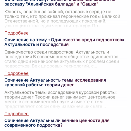
рассказу "Альпийская баллада" и "Сашка"
Юность, опалённая войной, осталась в сердце не
только тех, кто проживал героические годы Великой
Отечественной, но и последующих поколений,
узнающих о трагедии через литературу. Пр
...
Сочинение на тему «Одиночество среди подростков».
Актуальность и последствия
Одиночество среди подростков. Актуальность и
последствия В современном обществе одиночество
стало одной из наиболее актуальных проблем среди
подростков. Век цифровых технологий, с
...
Сочинение Актуальность темы исследования
курсовой работы: теории денег
Актуальность темы исследования курсовой работы:
теории денег Теории денег занимают центральное
место в экономической науке и вместе с тем
представляют собой одну из важнейших кате
...
Сочинение Актуальны ли вечные ценности для
современного подростка?