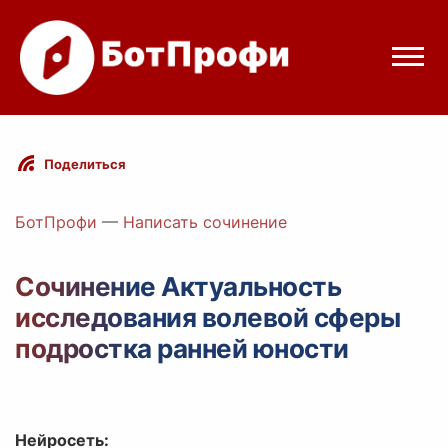
Режимы бота
Поделиться
Цены
БотПрофи
—
Написать сочинение
Вход
Сочинение Актуальность
исследования волевой сферы
egram
Вход с Telegram
подростка ранней юности
Нейросеть: