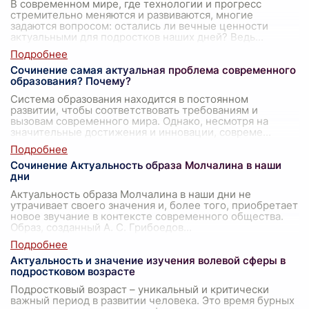
В современном мире, где технологии и прогресс
стремительно меняются и развиваются, многие
задаются вопросом: остались ли вечные ценности
актуальными для подростков наших дней? Ведь
...
Сочинение самая актуальная проблема современного
образования? Почему?
Система образования находится в постоянном
развитии, чтобы соответствовать требованиям и
вызовам современного мира. Однако, несмотря на
значительные достижения и инновации, совреме
...
Сочинение Актуальность образа Молчалина в наши
дни
Актуальность образа Молчалина в наши дни не
утрачивает своего значения и, более того, приобретает
новое звучание в контексте современного общества.
Образ, созданный А. С. Грибоедов
...
Актуальность и значение изучения волевой сферы в
подростковом возрасте
Подростковый возраст – уникальный и критически
важный период в развитии человека. Это время бурных