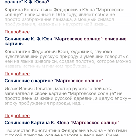
солнце" К.Ф. Юона?
Картина Константина Федоровича Юона "Мартовское
солнце", написанная в 1915 году, являет собой не
просто изображение пейзажа, а мощный символ
пробуждения, надежды и неукротимой жизн
...
Сочинение К. Ф. Юон "Мартовское солнце": описание
картины
Константин Федорович Юон, художник, глубоко
чувствовавший русскую природу и умевший говорить с
ней на языке живописи, создал полотно, которое можно
назвать истинным гимном пробужда
...
Сочинение о картине "Мартовское солнце"
Исаак Ильич Левитан, мастер русского пейзажа,
запечатлел в своей картине "Мартовское солнце" не
просто день из жизни русской деревни, а целую эпоху –
эпоху пробуждения природы, над
...
Сочинение Картина К. Юона "Мартовское солнце"
Творчество Константина Федоровича Юона – это гимн
русской природе, ода ее красоте и величию. Он не