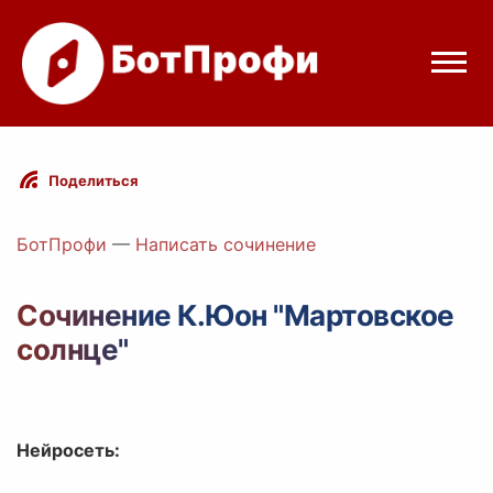
Режимы бота
Поделиться
Цены
БотПрофи
—
Написать сочинение
Вход
Сочинение К.Юон "Мартовское
солнце"
legram
Вход с Telegram
Нейросеть: