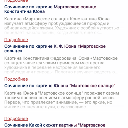
Сочинение по картине Мартовское солнце
Константина Юона
Картина «Мартовское солнце» Константина Юона
излучает атмосферу пробуждающейся природы и
обновляющейся жизни. Художник с особой чуткостью
передает начало весны, когда земля, еще ок
...
Сочинение по картине К. Ф. Юона «Мартовское
солнце»
Картина Константина Федоровича Юона «Мартовское
солнце» является ярким примером мастерства
художника в передаче настроения весеннего
пробуждения природы. Полотно излучает радость о
...
Сочинение по картине Юнона "Мартовское солнце"
Картина Юнона "Мартовское солнце" поражает своим
тонким проникновением в атмосферу ранней весны.
Первое, что привлекает внимание, — это яркие, но
мягкие солнечные лучи, спускающиес
...
Сочинение Какой сюжет картины "Мартовское