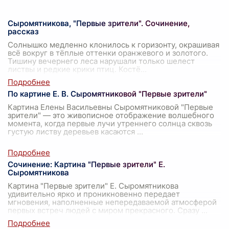
Сыромятникова, "Первые зрители". Сочинение,
рассказ
Солнышко медленно клонилось к горизонту, окрашивая
всё вокруг в тёплые оттенки оранжевого и золотого.
Тишину вечернего леса нарушали только шелест
листвы и редкие крики птиц. Костё
...
По картине Е. В. Сыромятниковой "Первые зрители"
Картина Елены Васильевны Сыромятниковой "Первые
зрители" — это живописное отображение волшебного
момента, когда первые лучи утреннего солнца сквозь
густую листву деревьев касаются
...
Сочинение: Картина "Первые зрители" Е.
Сыромятникова
Картина "Первые зрители" Е. Сыромятникова
удивительно ярко и проникновенно передает
мгновения, наполненные непередаваемой атмосферой
первых встреч людей с миром прекрасного. Сразу
...