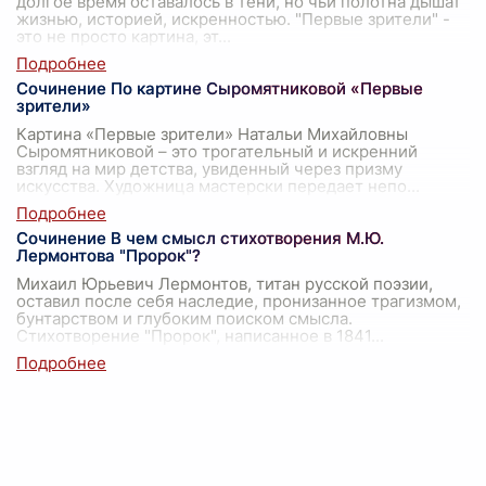
долгое время оставалось в тени, но чьи полотна дышат
жизнью, историей, искренностью. "Первые зрители" -
это не просто картина, эт
...
Сочинение По картине Сыромятниковой «Первые
зрители»
Картина «Первые зрители» Натальи Михайловны
Сыромятниковой – это трогательный и искренний
взгляд на мир детства, увиденный через призму
искусства. Художница мастерски передает непо
...
Сочинение В чем смысл стихотворения М.Ю.
Лермонтова "Пророк"?
Михаил Юрьевич Лермонтов, титан русской поэзии,
оставил после себя наследие, пронизанное трагизмом,
бунтарством и глубоким поиском смысла.
Стихотворение "Пророк", написанное в 1841
...