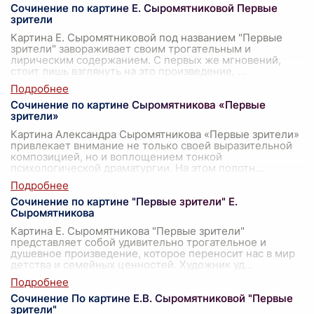
Сочинение по картине Е. Сыромятниковой Первые
зрители
Картина Е. Сыромятниковой под названием "Первые
зрители" завораживает своим трогательным и
лирическим содержанием. С первых же мгновений,
стоит лишь взглянуть на это произведение,
...
Сочинение по картине Сыромятникова «Первые
зрители»
Картина Александра Сыромятникова «Первые зрители»
привлекает внимание не только своей выразительной
композицией, но и воплощением тонкой
психологической драматургии. На этом полотн
...
Сочинение по картине "Первые зрители" Е.
Сыромятникова
Картина Е. Сыромятникова "Первые зрители"
представляет собой удивительно трогательное и
душевное произведение, которое переносит нас в мир
детства и семейных ценностей. Художник уд
...
Сочинение По картине Е.В. Сыромятниковой "Первые
зрители"