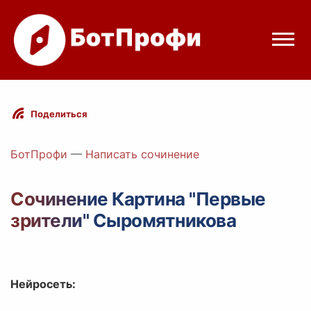
Режимы бота
Поделиться
Цены
БотПрофи
—
Написать сочинение
Вход
Сочинение Картина "Первые
зрители" Сыромятникова
elegram
Вход с Telegram
Нейросеть: