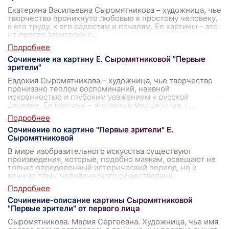
Екатерина Васильевна Сыромятникова – художница, чье
творчество проникнуто любовью к простому человеку,
к его труду, к его радостям и печалям. Ее картины – это
не просто зарисовки с
...
Сочинение на картину Е. Сыромятниковой "Первые
зрители"
Евдокия Сыромятникова – художница, чье творчество
пронизано теплом воспоминаний, наивной
искренностью и глубоким уважением к русской
деревне. Ее картины – это окна в мир детства, г
...
Сочинение по картине "Первые зрители" Е.
Сыромятниковой
В мире изобразительного искусства существуют
произведения, которые, подобно маякам, освещают не
только определенный исторический период, но и
вечные темы человеческого существовани
...
Сочинение-описание картины Сыромятниковой
"Первые зрители" от первого лица
Сыромятникова. Мария Сергеевна. Художница, чье имя