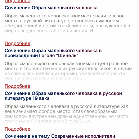
Сочинение Образ маленького человека
Образ маленького человека занимает значительное
место в русской литературе, становясь символом
обездоленной и незаметной личности, погруженной в
мир повседневных забот и лишений. И
...
Сочинение Образ маленького человека в
произведении Гоголя "Шинель"
Образ «маленького человека» занимает центральное
место в творчестве многих русских классиков, и одним
из самых впечатляющих примеров является повесть
Николая Васильевича Гоголя «Ши
...
Сочинение Образ маленького человека в русской
литературе 19 века
Образ маленького человека в русской литературе XIX
века занимает особое место, став своеобразным
символом внутренней драмы единственной, но часто
трагической человеческой судьбы, п
...
Сочинение на тему Современные исполнители