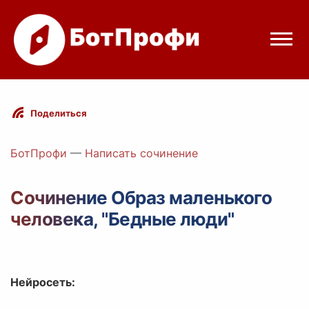
Режимы бота
Поделиться
Цены
БотПрофи
—
Написать сочинение
Вход
Сочинение Образ маленького
человека, "Бедные люди"
legram
Вход с Telegram
Нейросеть: