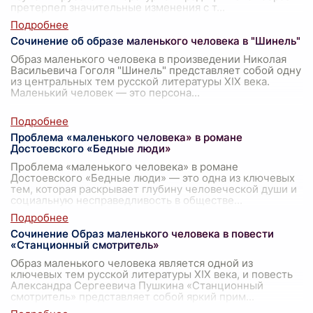
претерпел значительные изменения с т
...
Сочинение об образе маленького человека в "Шинель"
Образ маленького человека в произведении Николая
Васильевича Гоголя "Шинель" представляет собой одну
из центральных тем русской литературы XIX века.
Маленький человек — это персона
...
Проблема «маленького человека» в романе
Достоевского «Бедные люди»
Проблема «маленького человека» в романе
Достоевского «Бедные люди» — это одна из ключевых
тем, которая раскрывает глубину человеческой души и
социальную несправедливость в обществе
...
Сочинение Образ маленького человека в повести
«Станционный смотритель»
Образ маленького человека является одной из
ключевых тем русской литературы XIX века, и повесть
Александра Сергеевича Пушкина «Станционный
смотритель» представляет собой яркий прим
...