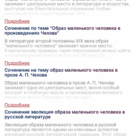
занимает центральное место в литературе и искусстве,
выступая как блистательное отражение глубин
человеческого существования. Это
...
Сочинение по теме "Образ маленького человека в
произведениях Чехова"
В литературе второй половины XIX века образ
"маленького человека" занимает важное место.
Классические примеры таких персонажей можно найти
в произведениях Николая Гоголя, Фёдора До
...
Сочинение на тему образ маленького человека в
прозе А. П. Чехова
Образ маленького человека в прозе А. П. Чехова
занимает одно из центральных мест, внося особый
колорит и глубокую мысль в произведения великого
писателя. Антон Павлович Чехов, маст
...
Сочинение эволюция образа маленького человека в
русской литературе
Эволюция образа маленького человека в русской
литературе является одним из ключевых аспектов
изучения русской литературной традиции. Этот образ