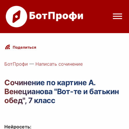
Режимы бота
Поделиться
Цены
БотПрофи
—
Написать сочинение
Вход
Сочинение по картине А.
Венецианова "Вот-те и батькин
legram
Вход с Telegram
обед", 7 класс
Нейросеть: