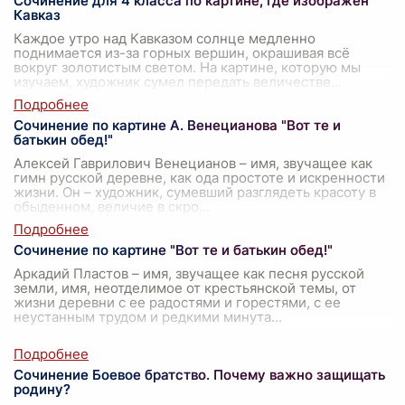
Сочинение для 4 класса по картине, где изображен
Кавказ
Каждое утро над Кавказом солнце медленно
поднимается из-за горных вершин, окрашивая всё
вокруг золотистым светом. На картине, которую мы
изучаем, художник сумел передать величестве
...
Сочинение по картине А. Венецианова "Вот те и
батькин обед!"
Алексей Гаврилович Венецианов – имя, звучащее как
гимн русской деревне, как ода простоте и искренности
жизни. Он – художник, сумевший разглядеть красоту в
обыденном, величие в скро
...
Сочинение по картине "Вот те и батькин обед!"
Аркадий Пластов – имя, звучащее как песня русской
земли, имя, неотделимое от крестьянской темы, от
жизни деревни с ее радостями и горестями, с ее
неустанным трудом и редкими минута
...
Сочинение Боевое братство. Почему важно защищать
родину?