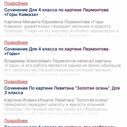
Сочинение Для 4 класса по картине Лермонтова
«Горы Кавказа»
Картина Михаила Юрьевича Лермонтова «Горы
Кавказа» удивительно передает величие и красоту
природы. Глядя на эту картину, я словно переношусь в
мир далеких горных вершин и бескрайни
...
Сочинение Для 4 класса по картине Лермонтова
«Горы»
Владимир Алексеевич Лермонтов написал картину
«Горы», и эта работа является одним из ярких образцов
его творчества. На ней отражены величественные
горные массивы, которые поражают
...
Сочинение По картине Левитана "Золотая осень". Для
3 класса
Картина Исаака Ильича Левитана "Золотая осень"
прекрасно передает красоту и яркость осенней
природы. На первый взгляд, сразу же обращаешь
внимание на богатство осенних красок, кото
...