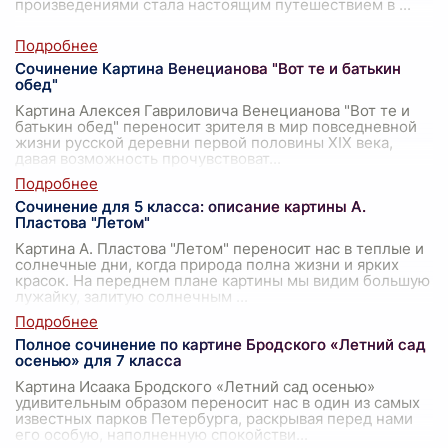
произведениями стала настоящим путешествием в
...
Сочинение Картина Венецианова "Вот те и батькин
обед"
Картина Алексея Гавриловича Венецианова "Вот те и
батькин обед" переносит зрителя в мир повседневной
жизни русской деревни первой половины XIX века,
давая возможность прочувствоват
...
Сочинение для 5 класса: описание картины А.
Пластова "Летом"
Картина А. Пластова "Летом" переносит нас в теплые и
солнечные дни, когда природа полна жизни и ярких
красок. На переднем плане картины мы видим большую
лужайку, залитую солнечным
...
Полное сочинение по картине Бродского «Летний сад
осенью» для 7 класса
Картина Исаака Бродского «Летний сад осенью»
удивительным образом переносит нас в один из самых
известных парков Петербурга, раскрывая перед нами
его особую, наполненную спокойстви
...