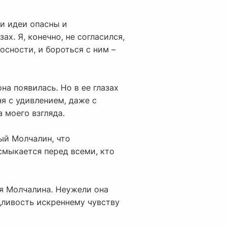
ои идеи опасны и
ах. Я, конечно, не согласился,
осности, и бороться с ним –
на появилась. Но в ее глазах
я с удивлением, даже с
а моего взгляда.
мый Молчалин, что
есмыкается перед всеми, кто
ия Молчалина. Неужели она
дливость искреннему чувству