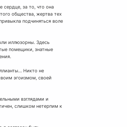
 сердце, за то, что она
этого общества, жертва тех
 привыкла подчиняться воле
ыли иллюзорны. Здесь
атые помещики, знатные
ения.
риллианты… Никто не
своим эгоизмом, своей
тельными взглядами и
тичен, слишком нетерпим к