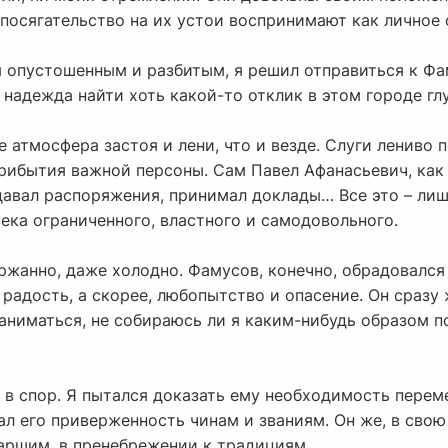
посягательство на их устои воспринимают как личное 
я опустошенным и разбитым, я решил отправиться к Фа
 надежда найти хоть какой-то отклик в этом городе гл
 атмосфера застоя и лени, что и везде. Слуги лениво 
рибытия важной персоны. Сам Павел Афанасьевич, как 
давал распоряжения, принимал доклады… Все это – лиш
ека ограниченного, властного и самодовольного.
ржанно, даже холодно. Фамусов, конечно, обрадовался
 радость, а скорее, любопытство и опасение. Он сразу
заниматься, не собираюсь ли я каким-нибудь образом 
в спор. Я пытался доказать ему необходимость переме
л его приверженность чинам и званиям. Он же, в свою
таршим, в пренебрежении к традициям.