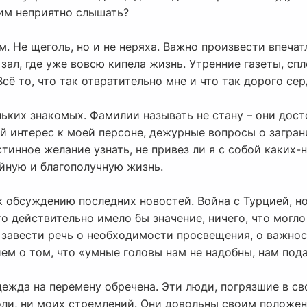
 им неприятно слышать?
м. Не щеголь, но и не неряха. Важно произвести впеча
зал, где уже вовсю кипела жизнь. Утренние газеты, спл
сё то, что так отвратительно мне и что так дорого се
ьких знакомых. Фамилии называть не стану – они дост
й интерес к моей персоне, дежурные вопросы о загра
инное желание узнать, не привез ли я с собой каких-
йную и благополучную жизнь.
 к обсуждению последних новостей. Война с Турцией, н
 действительно имело бы значение, ничего, что могло
 завести речь о необходимости просвещения, о важнос
ем о том, что «умные головы нам не надобны, нам под
адежда на перемену обречена. Эти люди, погрязшие в с
ли, ни моих стремлений. Они довольны своим положени