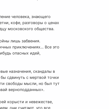
тление человека, знающего
етни, кофе, разговоры о ценах
рдцу московского общества.
ойны лишь забвения.
ничных приключениях… Все это
нибудь опасных идей,
овые назначения, скандалы в
 бы сдвинуть с мертвой точки
ти свободы мысли, но был тут
авай верноподданных».
воей корысти и невежестве,
ем, они считают, что все