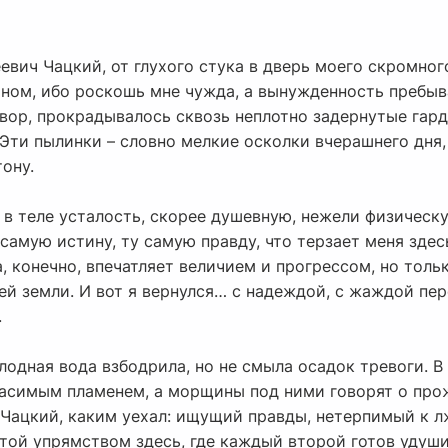
евич Чацкий, от глухого стука в дверь моего скромно
ном, ибо роскошь мне чужда, а вынужденность пребыв
 вор, прокрадывалось сквозь неплотно задернутые гар
 Эти пылинки – словно мелкие осколки вчерашнего дня
тону.
в теле усталость, скорее душевную, нежели физическу
 самую истину, ту самую правду, что терзает меня здес
, конечно, впечатляет величием и прогрессом, но толь
й земли. И вот я вернулся… с надеждой, с жаждой пере
.
одная вода взбодрила, но не смыла осадок тревоги. В
еугасимым пламенем, а морщины под ними говорят о пр
 Чацкий, каким уехал: ищущий правды, нетерпимый к л
этой упрямством здесь, где каждый второй готов удуши