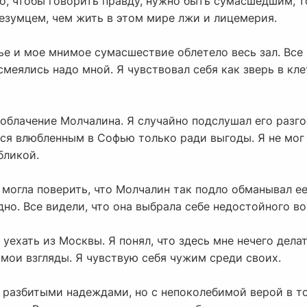
ого, чтобы говорить правду, нужно быть сумасшедшим, т
езумцем, чем жить в этом мире лжи и лицемерия.
е и мое мнимое сумасшествие облетело весь зал. Все 
смеялись надо мной. Я чувствовал себя как зверь в кле
облачение Молчалина. Я случайно подслушал его разго
тся влюбленным в Софью только ради выгоды. Я не мог
бликой.
 могла поверить, что Молчалин так подло обманывал е
дно. Все видели, что она выбрала себе недостойного в
уехать из Москвы. Я понял, что здесь мне нечего делат
 мои взгляды. Я чувствую себя чужим среди своих.
 разбитыми надеждами, но с непоколебимой верой в то