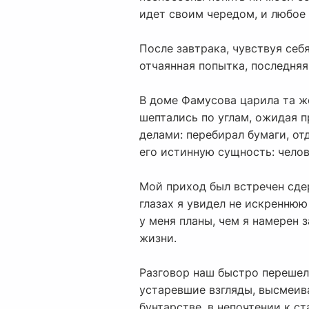
идет своим чередом, и любое 
После завтрака, чувствуя себ
отчаянная попытка, последняя
В доме Фамусова царила та же
шептались по углам, ожидая п
делами: перебирал бумаги, от
его истинную сущность: челов
Мой приход был встречен сде
глазах я увидел не искреннюю
у меня планы, чем я намерен 
жизни.
Разговор наш быстро перешел 
устаревшие взгляды, высмеива
бунтарстве, в непочтении к с