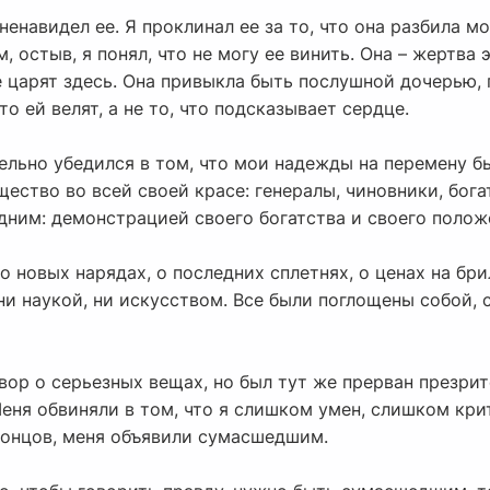
енавидел ее. Я проклинал ее за то, что она разбила мое
 остыв, я понял, что не могу ее винить. Она – жертва 
е царят здесь. Она привыкла быть послушной дочерью,
то ей велят, а не то, что подсказывает сердце.
ельно убедился в том, что мои надежды на перемену б
ество во всей своей красе: генералы, чиновники, бог
дним: демонстрацией своего богатства и своего полож
 о новых нарядах, о последних сплетнях, о ценах на б
ни наукой, ни искусством. Все были поглощены собой, 
вор о серьезных вещах, но был тут же прерван презри
еня обвиняли в том, что я слишком умен, слишком кри
концов, меня объявили сумасшедшим.