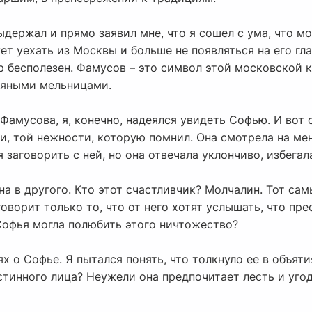
ыдержал и прямо заявил мне, что я сошел с ума, что м
т уехать из Москвы и больше не появляться на его глаз
р бесполезен. Фамусов – это символ этой московской к
тряными мельницами.
Фамусова, я, конечно, надеялся увидеть Софью. И вот о
и, той нежности, которую помнил. Она смотрела на мен
заговорить с ней, но она отвечала уклончиво, избегал
ена в другого. Кто этот счастливчик? Молчалин. Тот са
оворит только то, что от него хотят услышать, что пр
Софья могла полюбить этого ничтожество?
х о Софье. Я пытался понять, что толкнуло ее в объят
стинного лица? Неужели она предпочитает лесть и уго