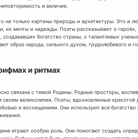
 неповторимость и величие.
то не только картины природы и архитектуры. Это и л
ли, их мечты и надежды. Поэты рассказывают о героях
, создававших богатство страны, о талантливых учены
ают образ народа, сильного духом, трудолюбивого и г
рифмах и ритмах
есно связана с темой Родины. Родные просторы, воспе
м своем великолепии. Поэты, вдохновленные красотой
юбовью и восхищением. Они используют все богатство 
живания.
дине играют особую роль. Они помогают создать опред