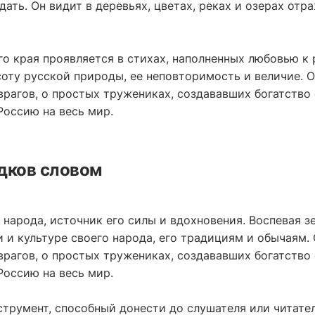
дать. Он видит в деревьях, цветах, реках и озерах отр
о края проявляется в стихах, наполненных любовью к 
соту русской природы, ее неповторимость и величие. О
рагов, о простых тружениках, создававших богатство 
Россию на весь мир.
дков словом
 народа, источник его силы и вдохновения. Воспевая з
 и культуре своего народа, его традициям и обычаям. 
рагов, о простых тружениках, создававших богатство 
Россию на весь мир.
трумент, способный донести до слушателя или читател