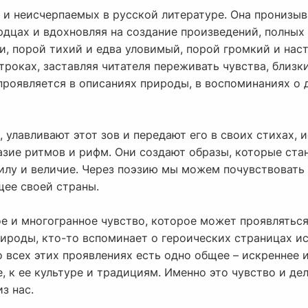
х и неисчерпаемых в русской литературе. Она пронизы
ердцах и вдохновляя на создание произведений, полных
и, порой тихий и едва уловимый, порой громкий и нас
троках, заставляя читателя переживать чувства, близк
проявляется в описаниях природы, в воспоминаниях о 
 улавливают этот зов и передают его в своих стихах, 
разие ритмов и рифм. Они создают образы, которые ст
силу и величие. Через поэзию мы можем почувствовать
щее своей страны.
е и многогранное чувство, которое может проявляться
ироды, кто-то вспоминает о героических страницах ис
о всех этих проявлениях есть одно общее – искреннее 
, к ее культуре и традициям. Именно это чувство и де
з нас.