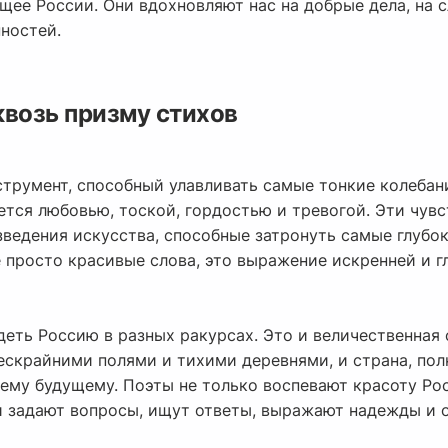
щее России. Они вдохновляют нас на добрые дела, на с
ностей.
квозь призму стихов
струмент, способный улавливать самые тонкие колебани
ется любовью, тоской, гордостью и тревогой. Эти чувс
зведения искусства, способные затронуть самые глубо
е просто красивые слова, это выражение искренней и г
еть Россию в разных ракурсах. Это и величественная 
ескрайними полями и тихими деревнями, и страна, пол
шему будущему. Поэты не только воспевают красоту Ро
ни задают вопросы, ищут ответы, выражают надежды и 