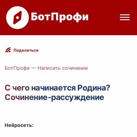
Режимы бота
Поделиться
Цены
БотПрофи
—
Написать сочинение
Вход
С чего начинается Родина?
Сочинение-рассуждение
egram
Вход с Telegram
Нейросеть: