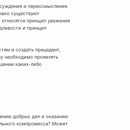
бсуждения и переосмысления.
днако существуют
м относятся принцип уважения
дливости и принцип
тям и создать прецедент,
му необходимо проявлять
шении каких-либо
шению добрых дел и оказанию
ального компромисса? Может