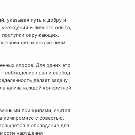
й, указывая путь к добру и
 убеждений и личного опыта,
и поступки окружающих.
внешних сил и искажениям,
енных споров. Для одних это
 – соблюдение прав и свобод
ределенность делает задачу
о анализа каждой конкретной
твенными принципами, считая
на компромисс с совестью,
евращается в оправдание для
имости нарушения