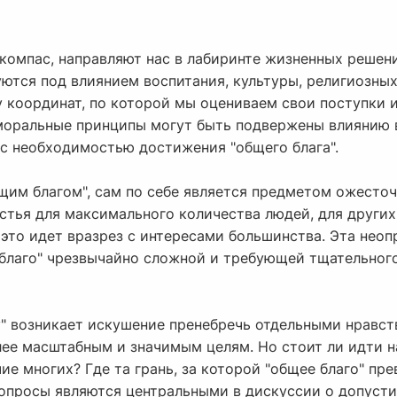
компас, направляют нас в лабиринте жизненных решени
ются под влиянием воспитания, культуры, религиозных
 координат, по которой мы оцениваем свои поступки 
 моральные принципы могут быть подвержены влиянию 
 с необходимостью достижения "общего блага".
бщим благом", сам по себе является предметом ожесточ
стья для максимального количества людей, для других
это идет вразрез с интересами большинства. Эта неоп
 благо" чрезвычайно сложной и требующей тщательног
у" возникает искушение пренебречь отдельными нравс
олее масштабным и значимым целям. Но стоит ли идти 
чие многих? Где та грань, за которой "общее благо" пр
опросы являются центральными в дискуссии о допуст