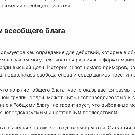
стижения всеобщего счастья.
м всеобщего блага
пользуется как оправдание для действий, которые в о
им лозунгом могут скрываться различные формы манип
ади высшей цели. История знает немало примеров, ког
, подавлялась свобода слова и совершались преступле
что понятие "общего блага" часто оказывается размыт
дной группы людей, может быть несправедливостью и с
ние к "общему благу" не гарантирует, что выбранные 
к непредсказуемым и негативным последствиям.
га этические нормы часто девальвируются. Ситуации,