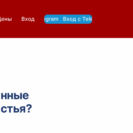
Вход с Telegram
Вход с Telegram
Цены
Вход
енные
астья?