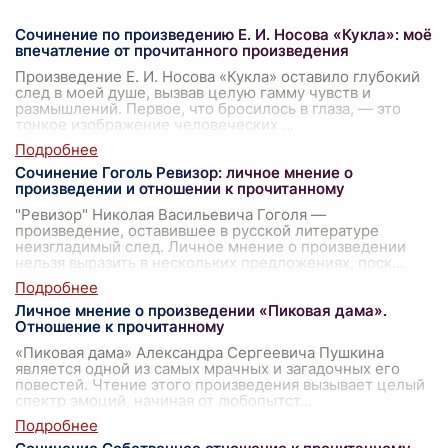
Сочинение по произведению Е. И. Носова «Кукла»: моё
впечатление от прочитанного произведения
Произведение Е. И. Носова «Кукла» оставило глубокий
след в моей душе, вызвав целую гамму чувств и
размышлений. Первое, что бросилось в глаза, — это
тонкое изображение человеческих
...
Сочинение Гоголь Ревизор: личное мнение о
произведении и отношении к прочитанному
"Ревизор" Николая Васильевича Гоголя —
произведение, оставившее в русской литературе
неизгладимый след. Личное мнение о произведении
нельзя выразить в нескольких предложениях, поск
...
Личное мнение о произведении «Пиковая дама».
Отношение к прочитанному
«Пиковая дама» Александра Сергеевича Пушкина
является одной из самых мрачных и загадочных его
повестей. Чтение этого произведения вызывает целый
спектр эмоций, начиная от любопытст
...