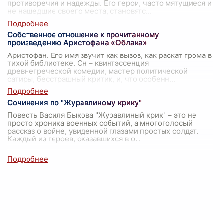
противоречия и надежды. Его герои, часто мятущиеся и
не нашедшие своего места, становятс
...
Собственное отношение к прочитанному
произведению Аристофана «Облака»
Аристофан. Его имя звучит как вызов, как раскат грома в
тихой библиотеке. Он – квинтэссенция
древнегреческой комедии, мастер политической
сатиры, бесстрашный критик, и, что особенн
...
Сочинения по "Журавлиному крику"
Повесть Василя Быкова "Журавлиный крик" – это не
просто хроника военных событий, а многоголосый
рассказ о войне, увиденной глазами простых солдат.
Каждый из героев, оказавшихся в о
...