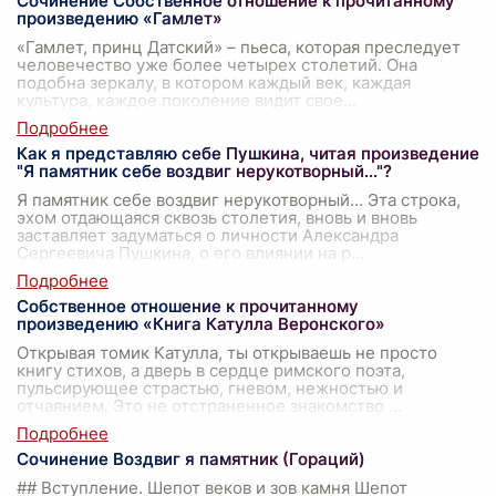
Сочинение Собственное отношение к прочитанному
произведению «Гамлет»
«Гамлет, принц Датский» – пьеса, которая преследует
человечество уже более четырех столетий. Она
подобна зеркалу, в котором каждый век, каждая
культура, каждое поколение видит свое
...
Как я представляю себе Пушкина, читая произведение
"Я памятник себе воздвиг нерукотворный..."?
Я памятник себе воздвиг нерукотворный… Эта строка,
эхом отдающаяся сквозь столетия, вновь и вновь
заставляет задуматься о личности Александра
Сергеевича Пушкина, о его влиянии на р
...
Собственное отношение к прочитанному
произведению «Книга Катулла Веронского»
Открывая томик Катулла, ты открываешь не просто
книгу стихов, а дверь в сердце римского поэта,
пульсирующее страстью, гневом, нежностью и
отчаянием. Это не отстраненное знакомство
...
Сочинение Воздвиг я памятник (Гораций)
## Вступление. Шепот веков и зов камня Шепот