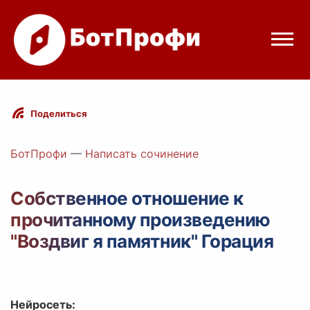
Режимы бота
Поделиться
Цены
БотПрофи
—
Написать сочинение
Вход
Собственное отношение к
прочитанному произведению
egram
Вход с Telegram
"Воздвиг я памятник" Горация
Нейросеть: