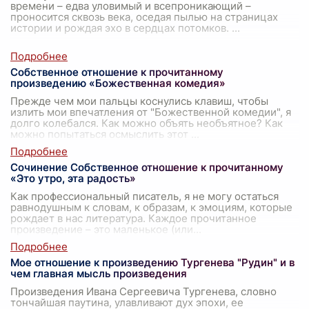
времени – едва уловимый и всепроникающий –
проносится сквозь века, оседая пылью на страницах
истории и рождая эхо в сердцах потомков.
...
Собственное отношение к прочитанному
произведению «Божественная комедия»
Прежде чем мои пальцы коснулись клавиш, чтобы
излить мои впечатления от "Божественной комедии", я
долго колебался. Как можно объять необъятное? Как
можно попытаться осмыслить этот
...
Сочинение Собственное отношение к прочитанному
«Это утро, эта радость»
Как профессиональный писатель, я не могу остаться
равнодушным к словам, к образам, к эмоциям, которые
рождает в нас литература. Каждое прочитанное
произведение – это маленькое (или
...
Мое отношение к произведению Тургенева "Рудин" и в
чем главная мысль произведения
Произведения Ивана Сергеевича Тургенева, словно
тончайшая паутина, улавливают дух эпохи, ее