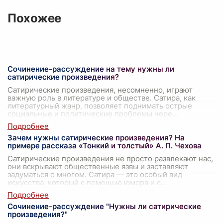
Похожее
Сочинение-рассуждение на тему нужны ли
сатирические произведения?
Сатирические произведения, несомненно, играют
важную роль в литературе и обществе. Сатира, как
литературный жанр, позволяет поднимать острые
социальные и политические проблемы чере
...
Зачем нужны сатирические произведения? На
примере рассказа «Тонкий и толстый» А. П. Чехова
Сатирические произведения не просто развлекают нас,
они вскрывают общественные язвы и заставляют
задуматься о многом. Сатира — это особый вид
искусства, который с помощью юмора и с
...
Сочинение-рассуждение "Нужны ли сатирические
произведения?"