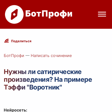
Режимы бота
Поделиться
Цены
БотПрофи
—
Написать сочинение
Вход
Нужны ли сатирические
произведения? На примере
egram
Вход с Telegram
Тэффи "Воротник"
Нейросеть: