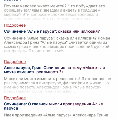
Почему человек живет мечтой? Что побуждает его
обращать взгляды к звездам и видеть в грядущем
миражи? Эти вопросы испокон веков волновали
человеческие умы. Но, возможно, ответ на н
...
Сочинение "Алые паруса": сказка или иллюзия?
Сочинение "Алые паруса": сказка или иллюзия? Роман
Александра Грина "Алые паруса" считается одним из
самых ярких и вдохновляющих произведений русской
литературы. Эта история о меч
...
Алые паруса, Грин. Сочинение на тему «Может ли
мечта изменить реальность?»
Может ли мечта изменить реальность? Этот вопрос не
раз поднимался в литературе, философии и жизни. Но
именно повесть Александра Грина «Алые паруса»
представляет собой яркий пример
...
Сочинение: О главной мысли произведения Алые
паруса
Идея произведения «Алые паруса» Александра Грина