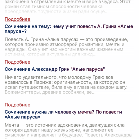
заключена в стремлении к мечте и вере в чудеса. Этот
роман стал гимном способности человека
преодолевать трудности жизни ради осуще
...
Сочинение на тему: чему учит повесть А. Грина «Алые
паруса»?
Повесть А. Грина «Алые паруса» — это произведение,
которое пронизано атмосферой романтики, мечты и
надежды. Она учит нас многим важным жизненным
истинам, которые актуальны для кажд
...
Сочинение Александр Грин "Алые паруса"
Ничего удивительного, что молодому Грею все
нравилось в Париже: оригинальность, за которую он
искал путешествие, била ему в глаза на каждом шагу.
Божемонттеры, древние особняки, ве
...
Сочинение нужна ли человеку мечта? По повести
«Алые паруса»
Мечта — это источник вдохновения, движущая сила,
которая делает нашу жизнь ярче, наполняет ее
смыслом и направляет в будущее. Повесть Александра