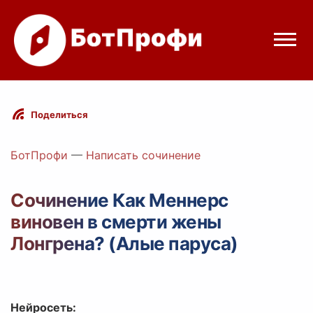
Режимы бота
Поделиться
Цены
БотПрофи
—
Написать сочинение
Вход
Сочинение Как Меннерс
виновен в смерти жены
gram
Вход с Telegram
Лонгрена? (Алые паруса)
Нейросеть: