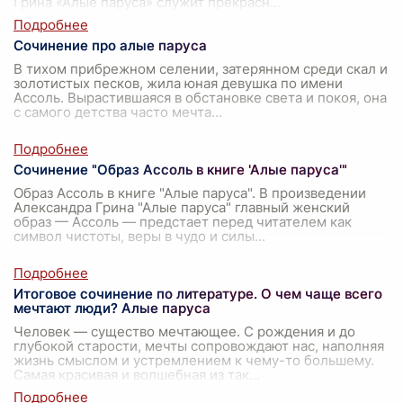
Грина «Алые паруса» служит прекрасн
...
Сочинение про алые паруса
В тихом прибрежном селении, затерянном среди скал и
золотистых песков, жила юная девушка по имени
Ассоль. Вырастившаяся в обстановке света и покоя, она
с самого детства часто мечта
...
Сочинение "Образ Ассоль в книге 'Алые паруса'"
Образ Ассоль в книге "Алые паруса". В произведении
Александра Грина "Алые паруса" главный женский
образ — Ассоль — предстает перед читателем как
символ чистоты, веры в чудо и силы
...
Итоговое сочинение по литературе. О чем чаще всего
мечтают люди? Алые паруса
Человек — существо мечтающее. С рождения и до
глубокой старости, мечты сопровождают нас, наполняя
жизнь смыслом и устремлением к чему-то большему.
Самая красивая и волшебная из так
...