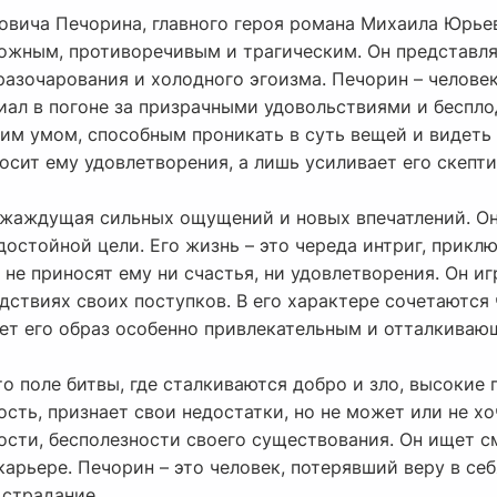
овича Печорина, главного героя романа Михаила Юрье
ложным, противоречивым и трагическим. Он представля
 разочарования и холодного эгоизма. Печорин – челове
ал в погоне за призрачными удовольствиями и беспл
им умом, способным проникать в суть вещей и видеть 
осит ему удовлетворения, а лишь усиливает его скепт
, жаждущая сильных ощущений и новых впечатлений. О
 достойной цели. Его жизнь – это череда интриг, прик
 не приносят ему ни счастья, ни удовлетворения. Он и
дствиях своих поступков. В его характере сочетаются
лает его образ особенно привлекательным и отталкива
о поле битвы, где сталкиваются добро и зло, высокие
сть, признает свои недостатки, но не может или не хо
сти, бесполезности своего существования. Он ищет см
в карьере. Печорин – это человек, потерявший веру в с
 страдание.