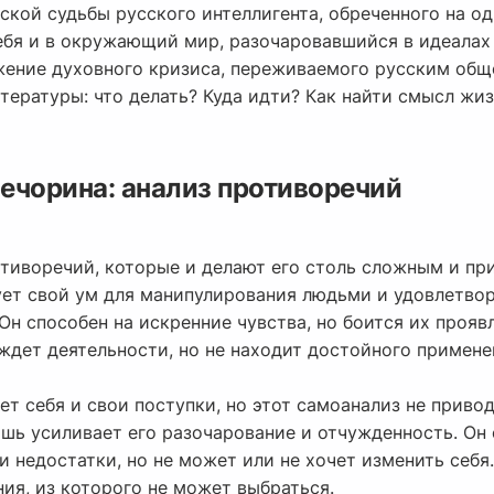
ской судьбы русского интеллигента, обреченного на од
себя и в окружающий мир, разочаровавшийся в идеалах
ажение духовного кризиса, переживаемого русским обще
тературы: что делать? Куда идти? Как найти смысл жи
ечорина: анализ противоречий
тиворечий, которые и делают его столь сложным и при
зует свой ум для манипулирования людьми и удовлетво
Он способен на искренние чувства, но боится их прояв
ждет деятельности, но не находит достойного примене
т себя и свои поступки, но этот самоанализ не привод
шь усиливает его разочарование и отчужденность. Он
и недостатки, но не может или не хочет изменить себя.
ия, из которого не может выбраться.