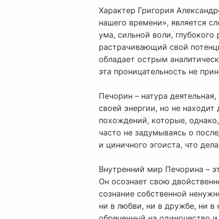
Характер Григория Александр
нашего времени», является с
ума, сильной воли, глубокого
растрачивающий свой потенци
обладает острым аналитическ
эта проницательность не прин
Печорин – натура деятельная
своей энергии, но не находит
похождений, которые, однако,
часто не задумываясь о после
и циничного эгоиста, что де
Внутренний мир Печорина – эт
Он осознает свою двойственно
сознание собственной ненужно
ни в любви, ни в дружбе, ни 
обреченный на одиночество и