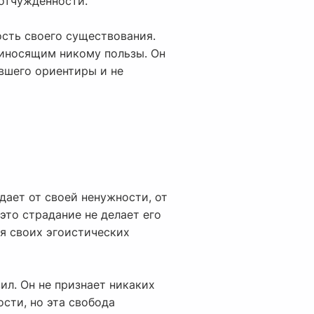
 отчужденности.
ость своего существования.
риносящим никому пользы. Он
явшего ориентиры и не
дает от своей ненужности, от
это страдание не делает его
ия своих эгоистических
л. Он не признает никаких
сти, но эта свобода