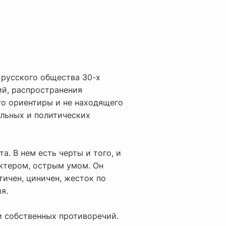
 русского общества 30-х
ий, распространения
го ориентиры и не находящего
альных и политических
а. В нем есть черты и того, и
ктером, острым умом. Он
тичен, циничен, жесток по
я.
 и собственных противоречий.