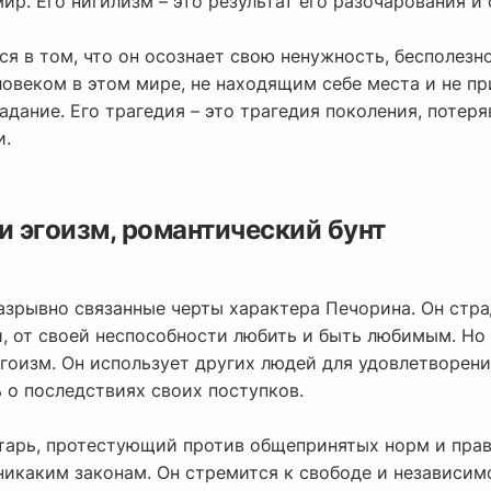
ир. Его нигилизм – это результат его разочарования и
я в том, что он осознает свою ненужность, бесполезн
ловеком в этом мире, не находящим себе места и не п
адание. Его трагедия – это трагедия поколения, потер
и.
и эгоизм, романтический бунт
азрывно связанные черты характера Печорина. Он стра
, от своей неспособности любить и быть любимым. Но 
эгоизм. Он использует других людей для удовлетворен
 о последствиях своих поступков.
тарь, протестующий против общепринятых норм и прави
никаким законам. Он стремится к свободе и независимо