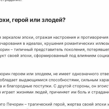
охи, герой или злодей?
я зеркалом эпохи, отражая настроения и противоречия
зочарования в идеалах, крушения романтических иллюз
чорин – типичный представитель поколения, потерявше
одукт своей эпохи, сформированный под влиянием соци
чорин героем или злодеем, не имеет однозначного ответ
н обладает выдающимися способностями, сильным хара
а и благородные поступки. С другой стороны, он эгоис
играет жизнями людей, причиняет им боль и страдани
что Печорин – трагический герой, жертва своей эпохи