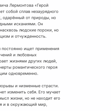
вича Лермонтова «Герой
ет собой сплав незаурядного
к, одарённый от природы, но
одными исканиями. Он
насквозь людские пороки, но
ицизм и отчужденность.
н постоянно ищет применения
лючений и любовных
грает жизнями других людей,
 черты романтического героя
ющим одновременно.
 порывы и низменные страсти.
чет изменить себя. Его мучает
ысл жизни, но не находит его
ебя и в окружающий мир,