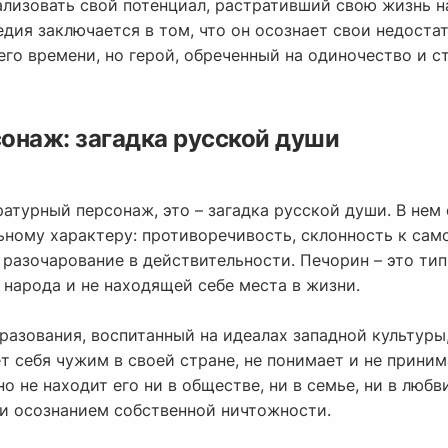
ализовать свой потенциал, растративший свою жизнь н
едия заключается в том, что он осознает свои недостат
оего времени, но герой, обреченный на одиночество и с
онаж: загадка русской души
ратурный персонаж, это – загадка русской души. В нем
ному характеру: противоречивость, склонность к сам
 разочарование в действительности. Печорин – это ти
 народа и не находящей себе места в жизни.
разования, воспитанный на идеалах западной культуры
ет себя чужим в своей стране, не понимает и не приним
о не находит его ни в обществе, ни в семье, ни в любв
и осознанием собственной ничтожности.