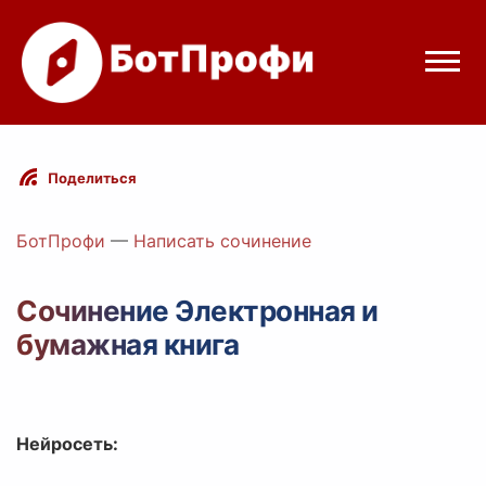
Режимы бота
Поделиться
Цены
БотПрофи
—
Написать сочинение
Вход
Сочинение Электронная и
бумажная книга
egram
Вход с Telegram
Нейросеть: