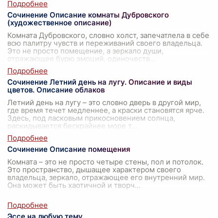
Сочинение Описание комнаты Дубровского
(художественное описание)
Комната Дубровского, словно холст, запечатлела в себе
всю палитру чувств и переживаний своего владельца.
Это не просто помещение, а зеркало души,
отражающее бурю эмоций, одиночеств
...
Сочинение Летний день на лугу. Описание и виды
цветов. Описание облаков
Летний день на лугу – это словно дверь в другой мир,
где время течет медленнее, а краски становятся ярче.
Здесь, под ласковым прикосновением солнца,
раскидывается бескрайнее море т
...
Сочинение Описание помещения
Комната – это не просто четыре стены, пол и потолок.
Это пространство, дышащее характером своего
владельца, зеркало, отражающее его внутренний мир.
Она может быть хаотичной и творч
...
Эссе на любую тему