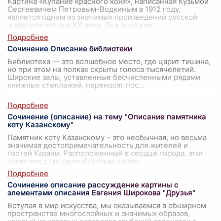
Картина «Купание красного коня», написанная Кузьмой
Сергеевичем Петровым-Водкиным в 1912 году,
является одним из значимых произведений русской
живописи начала XX века. Она поражает
...
Сочинение Описание библиотеки
Библиотека — это волшебное место, где царит тишина,
но при этом на полках скрыты голоса тысячелетий.
Широкие залы, уставленные бесчисленными рядами
книжных стеллажей, переносят пос
...
Сочинение (описание) на тему "Описание памятника
коту Казанскому"
Памятник коту Казанскому – это необычная, но весьма
значимая достопримечательность для жителей и
гостей Казани. Расположенный в сердце города, этот
памятник стал своеобразным симво
...
Сочинение описание рассуждение картины с
элементами описания Евгения Широкова "Друзья"
Вступая в мир искусства, мы оказываемся в обширном
пространстве многослойных и значимых образов,