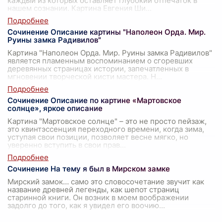
каждый из которых оставляет глубокий отпечаток в
нашем сознании. Картина Евгения Ши
...
Сочинение Описание картины "Наполеон Орда. Мир.
Руины замка Радивилов"
Картина "Наполеон Орда. Мир. Руины замка Радивилов"
является пламенным воспоминанием о сгоревших
деревянных страницах истории, запечатленных в
мгновении творческой кисти мастера. Н
...
Сочинение Описание по картине «Мартовское
солнце», яркое описание
Картина "Мартовское солнце" – это не просто пейзаж,
это квинтэссенция переходного времени, когда зима,
уступая свои позиции, позволяет весне мягко, но
уверенно вступить в свои прав
...
Сочинение На тему я был в Мирском замке
Мирский замок… само это словосочетание звучит как
название древней легенды, как шепот страниц
старинной книги. Он возник в моем воображении
задолго до того, как я увидел его воочию
...