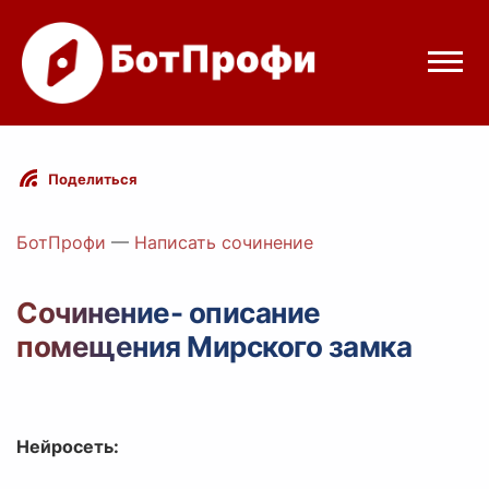
Режимы бота
Поделиться
Цены
БотПрофи
—
Написать сочинение
Вход
Сочинение- описание
помещения Мирского замка
egram
Вход с Telegram
Нейросеть: