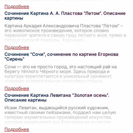
Сочинение Картина А. А. Пластова "Летом". Описание
картины
Картина Аркадия Александровича Пластова "Летом" –
это живописное произведение, которое словно
переносит зрителя в самую гущу летнего зноя, прямо в
сердце русской природы. Художник
...
Сочинение "Сочи", сочинение по картине Егорнова
"Сирень"
Сочи — это не просто город, это настоящий рай на
берегу тёплого Чёрного моря. Здесь природа и
культура переплетаются в уникальный орнамент,
создавая очаровательную атмосферу отдыха
...
Сочинение Картина Левитана "Золотая осень".
Описание картины
Исаак Левитан, выдающийся русский художник,
известный своими пейзажами, подарил нам целую
галерею изумительных произведений искусства,
которые захватывают дух благодаря их естестве
...