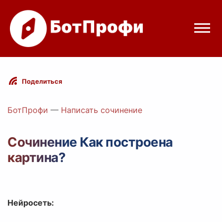
Режимы бота
Поделиться
Цены
БотПрофи
—
Написать сочинение
Вход
Сочинение Как построена
картина?
egram
Вход с Telegram
Нейросеть: