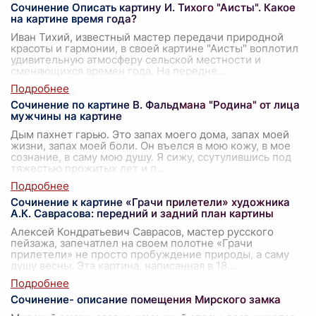
Сочинение Описать картину И. Тихого "Аисты". Какое
на картине время года?
Иван Тихий, известный мастер передачи природной
красоты и гармонии, в своей картине "Аисты" воплотил
удивительную атмосферу сельской местности и
сменяющихся времен года. На передне
...
Сочинение по картине В. Фальдмана "Родина" от лица
мужчины на картине
Дым пахнет гарью. Это запах моего дома, запах моей
жизни, запах моей боли. Он въелся в мою кожу, в мое
сознание, в саму мою душу. Я сижу, ссутулившись под
тяжестью прожитых лет и п
...
Сочинение к картине «Грачи прилетели» художника
А.К. Саврасова: передний и задний план картины
Алексей Кондратьевич Саврасов, мастер русского
пейзажа, запечатлел на своем полотне «Грачи
прилетели» не просто пробуждение природы, а саму
душу весны. Эта картина, написанная в 18
...
Сочинение- описание помещения Мирского замка