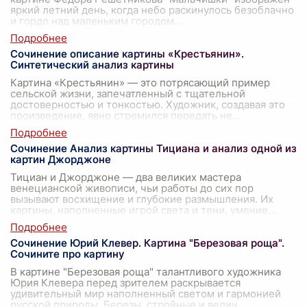
яркий летний день, когда небо раскинулось безоблачно
и гордо над маленьким городом
...
Сочинение описание картины «Крестьянин».
Синтетический анализ картины
Картина «Крестьянин» — это потрясающий пример
сельской жизни, запечатленный с тщательной
достоверностью и тонкостью. Художник, создавая это
произведение, явно стремился передать не
...
Сочинение Анализ картины Тициана и анализ одной из
картин Джорджоне
Тициан и Джорджоне — два великих мастера
венецианской живописи, чьи работы до сих пор
вызывают восхищение и глубокие размышления. Их
картины, наполненные игрой света и тени, умение
...
Сочинение Юрий Клевер. Картина "Березовая роща".
Сочините про картину
В картине "Березовая роща" талантливого художника
Юрия Клевера перед зрителем раскрывается
удивительный мир наполненный светом и гармонией
русской природы. Березы, стройные и велич
...