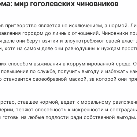
ма: мир гоголевских чиновников
ов притворство является не исключением, а нормой. Л
правления городом до личных отношений. Чиновники п
м деле они берут взятки и злоупотребляют своей влас
, хотя на самом деле они равнодушны к нуждам прост
них способом выживания в коррумпированной среде. О
повышения по службе, получить выгоду и избежать нак
о становится своеобразной маской, за которой они пр
ворство, ставшее нормой, ведет к моральному разложе
мерии, теряют способность к искренности и сострадан
 готовы на любые подлости ради собственной выгоды.