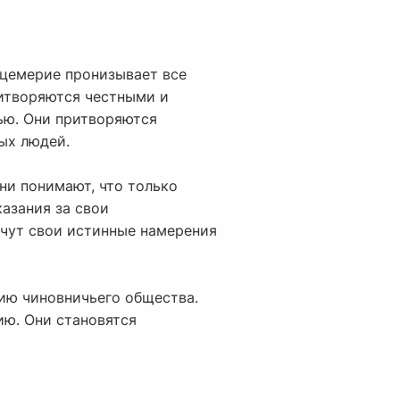
ицемерие пронизывает все
ритворяются честными и
тью. Они притворяются
ых людей.
ни понимают, что только
азания за свои
ячут свои истинные намерения
нию чиновничьего общества.
ию. Они становятся