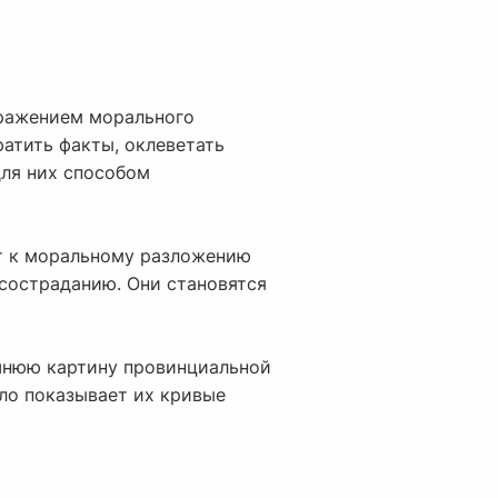
тражением морального
ратить факты, оклеветать
для них способом
ят к моральному разложению
 состраданию. Они становятся
ешнюю картину провинциальной
ло показывает их кривые