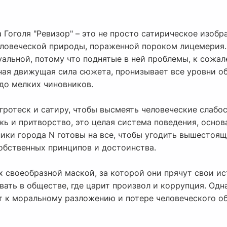
 Гоголя "Ревизор" – это не просто сатирическое изоб
еловеческой природы, пораженной пороком лицемерия. 
туальной, потому что поднятые в ней проблемы, к сожал
вная движущая сила сюжета, пронизывает все уровни о
до мелких чиновников.
гротеск и сатиру, чтобы высмеять человеческие слабо
ожь и притворство, это целая система поведения, основ
ики города N готовы на все, чтобы угодить вышестоящ
собственных принципов и достоинства.
 своеобразной маской, за которой они прячут свои ис
ать в обществе, где царит произвол и коррупция. Одна
т к моральному разложению и потере человеческого об