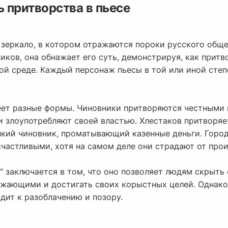
ь притворства в пьесе
е зеркало, в котором отражаются пороки русского обще
иков, она обнажает его суть, демонстрируя, как прит
й среде. Каждый персонаж пьесы в той или иной степе
еет разные формы. Чиновники притворяются честными 
и злоупотребляют своей властью. Хлестаков притворяе
лкий чиновник, проматывающий казенные деньги. Горо
частливыми, хотя на самом деле они страдают от прои
" заключается в том, что оно позволяет людям скрыть
ужающими и достигать своих корыстных целей. Однако,
дит к разоблачению и позору.