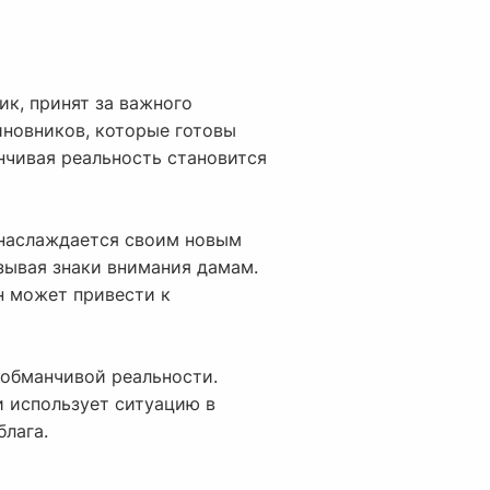
ик, принят за важного
иновников, которые готовы
анчивая реальность становится
н наслаждается своим новым
зывая знаки внимания дамам.
н может привести к
 обманчивой реальности.
и использует ситуацию в
блага.