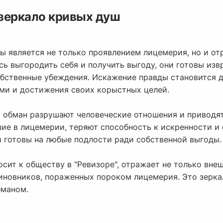
зеркало кривых душ
ды является не только проявлением лицемерия, но и о
ь выгородить себя и получить выгоду, они готовы изв
обственные убеждения. Искажение правды становится 
и и достижения своих корыстных целей.
 и обман разрушают человеческие отношения и привод
шие в лицемерии, теряют способность к искренности и
 готовы на любые подлости ради собственной выгоды.
осит к обществу в "Ревизоре", отражает не только вн
чиновников, пораженных пороком лицемерия. Это зерка
бманом.