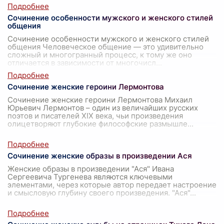
Сочинение особенности мужского и женского стилей
общения
Сочинение особенности мужского и женского стилей
общения Человеческое общение — это удивительно
сложный и многогранный процесс, к тому же оно
отличается в зависимости от многочисл
...
Сочинение женские героини Лермонтова
Сочинение женские героини Лермонтова Михаил
Юрьевич Лермонтов – один из величайших русских
поэтов и писателей XIX века, чьи произведения
олицетворяют глубокие философские размышле
...
Сочинение женские образы в произведении Ася
Женские образы в произведении "Ася" Ивана
Сергеевича Тургенева являются ключевыми
элементами, через которые автор передает настроение
и смысловую глубину своего произведения. "Ася"
...