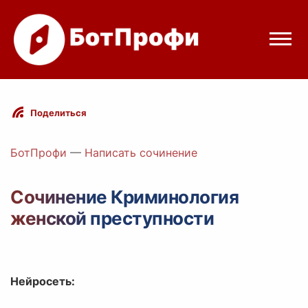
Режимы бота
Поделиться
Цены
БотПрофи
—
Написать сочинение
Вход
Сочинение Криминология
женской преступности
egram
Вход с Telegram
Нейросеть: