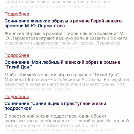
значительную и многогранную роль, раскрывая
различные аспекты человеческой природы и
социального у
...
Сочинение женские образы в романе Герой нашего
времени М. Ю. Лермонтова
Женские образы в романе "Герой нашего времени" М.
Ю. Лермонтова играют важную роль в развитии сюжета
и раскрытии характеров главных героев. Лермонтов
создаёт яркие и запоминающиеся
...
Сочинение: Мой любимый женский образ в романе
"Тихий Дон."
Мой любимый женский образ в романе "Тихий Дон"
Михаила Шолохова — это Аксинья Астахова. Её судьба и
характер в романе настолько ярки и многогранны, что
она остаётся в памяти надолг
...
Сочинение "Синий ящик в преступной жизни
подростков"
В преступной жизни подростков, один объект
оказывается на особом месте — синий ящик. На первый
взгляд, ничем не примечательный, но его
существование пропитано загадками и тенями по
...