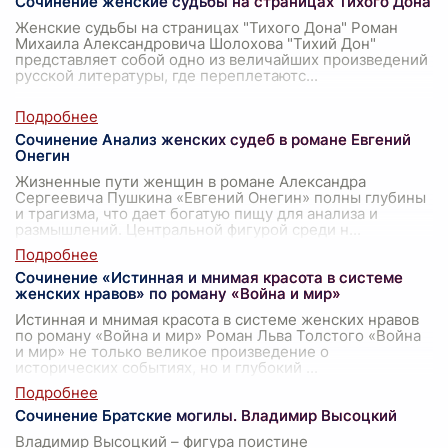
Сочинение женские судьбы на страницах Тихого Дона
Женские судьбы на страницах "Тихого Дона" Роман
Михаила Александровича Шолохова "Тихий Дон"
представляет собой одно из величайших произведений
русской литературы, где переплетаютс
...
Сочинение Анализ женских судеб в романе Евгений
Онегин
Жизненные пути женщин в романе Александра
Сергеевича Пушкина «Евгений Онегин» полны глубины
и трагизма, что дает богатую пищу для анализа и
размышлений. Центральной фигурой среди н
...
Сочинение «Истинная и мнимая красота в системе
женских нравов» по роману «Война и мир»
Истинная и мнимая красота в системе женских нравов
по роману «Война и мир» Роман Льва Толстого «Война
и мир» не только великое произведение о
исторических событиях, но и глубокий
...
Сочинение Братские могилы. Владимир Высоцкий
Владимир Высоцкий – фигура поистине