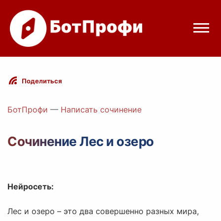
Режимы бота
Поделиться
Цены
БотПрофи
—
Написать сочинение
Вход
Сочинение Лес и озеро
egram
Вход с Telegram
Нейросеть:
Лес и озеро – это два совершенно разных мира,