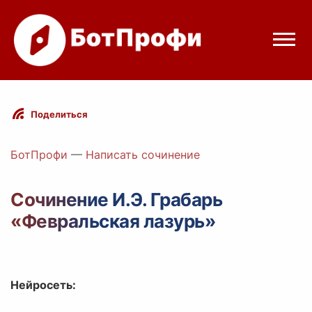
Режимы бота
Поделиться
Цены
БотПрофи
—
Написать сочинение
Вход
Сочинение И.Э. Грабарь
«Февральская лазурь»
egram
Вход с Telegram
Нейросеть: