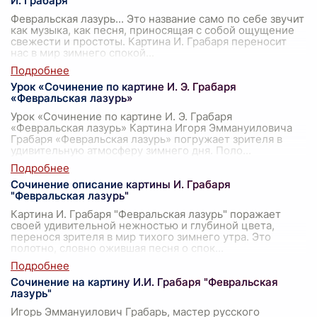
И. Грабаря
Февральская лазурь... Это название само по себе звучит
как музыка, как песня, приносящая с собой ощущение
свежести и простоты. Картина И. Грабаря переносит
нас в мир зимнего спокой
...
Урок «Сочинение по картине И. Э. Грабаря
«Февральская лазурь»
Урок «Сочинение по картине И. Э. Грабаря
«Февральская лазурь» Картина Игоря Эммануиловича
Грабаря «Февральская лазурь» погружает зрителя в
удивительную атмосферу зимнего дня. Поло
...
Сочинение описание картины И. Грабаря
"Февральская лазурь"
Картина И. Грабаря "Февральская лазурь" поражает
своей удивительной нежностью и глубиной цвета,
перенося зрителя в мир тихого зимнего утра. Это
полотно, словно ожившая песня о спок
...
Сочинение на картину И.И. Грабаря "Февральская
лазурь"
Игорь Эммануилович Грабарь, мастер русского