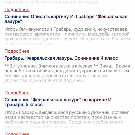
лиризма и глубокого понимания природы
...
Сочинение Описать картину И. Грабаря "Февральская
лазурь"
Игорь Эммануилович Грабарь, художник, искусствовед,
реставратор, архитектор – личность, масштабы которой
трудно охватить одним взглядом. Но даже в его богатом
творческом наследии,
...
Грабарь. Февральская лазурь. Сочинение 4 класс
**Вступление. Зимняя сказка в красках.** Зима… Время
волшебства и тишины, когда мир укрывается пушистым
белым одеялом. Деревья стоят в хрустальном
убранстве, дома прячутся под сне
...
Сочинение "Февральская лазурь" по картине И.
Грабаря. 5 класс
Игорь Грабарь, выдающийся русский художник, оставил
нам в наследство множество полотен, пронизанных
любовью к родной природе. Среди них особое место
занимает картина "Февральская л
...