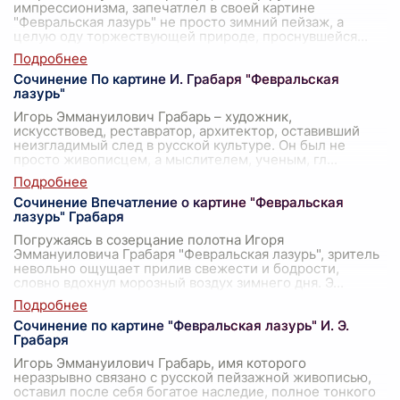
импрессионизма, запечатлел в своей картине
"Февральская лазурь" не просто зимний пейзаж, а
целую оду торжествующей природе, проснувшейся
...
Сочинение По картине И. Грабаря "Февральская
лазурь"
Игорь Эммануилович Грабарь – художник,
искусствовед, реставратор, архитектор, оставивший
неизгладимый след в русской культуре. Он был не
просто живописцем, а мыслителем, ученым, гл
...
Сочинение Впечатление о картине "Февральская
лазурь" Грабаря
Погружаясь в созерцание полотна Игоря
Эммануиловича Грабаря "Февральская лазурь", зритель
невольно ощущает прилив свежести и бодрости,
словно вдохнул морозный воздух зимнего дня. Э
...
Сочинение по картине "Февральская лазурь" И. Э.
Грабаря
Игорь Эммануилович Грабарь, имя которого
неразрывно связано с русской пейзажной живописью,
оставил после себя богатое наследие, полное тонкого