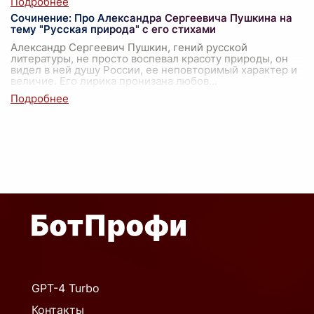
Сочинение: Про Александра Сергеевича Пушкина на
тему "Русская природа" с его стихами
Александр Сергеевич Пушкин, гений русской
литературы, не просто воспевал красоту природы, он
видел в ней душу России, ее неповторимый характер и
величие. Его лирика пронизана любов
...
GPT-4 Turbo
Контакты