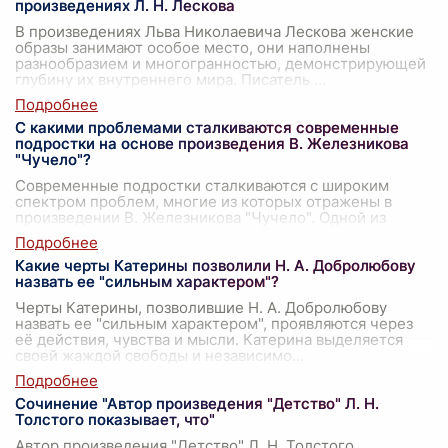
произведениях Л. Н. Лескова
В произведениях Льва Николаевича Лескова женские
образы занимают особое место, они наполнены
разнообразием и многогранностью, демонстрирующей
глубину их внутреннего мира. Писатель
...
С какими проблемами сталкиваются современные
подростки на основе произведения В. Железникова
"Чучело"?
Современные подростки сталкиваются с широким
спектром проблем, многие из которых отражены в
произведении В. Железникова "Чучело". Одной из
центральных тем становится проблема булли
...
Какие черты Катерины позволили Н. А. Добролюбову
назвать ее "сильным характером"?
Черты Катерины, позволившие Н. А. Добролюбову
назвать ее "сильным характером", проявляются через
её действия, чувства и мысли. Катерина выделяется
своей жаждой свободы и независимо
...
Сочинение "Автор произведения "Детство" Л. Н.
Толстого показывает, что"
Автор произведения "Детство" Л. Н. Толстого