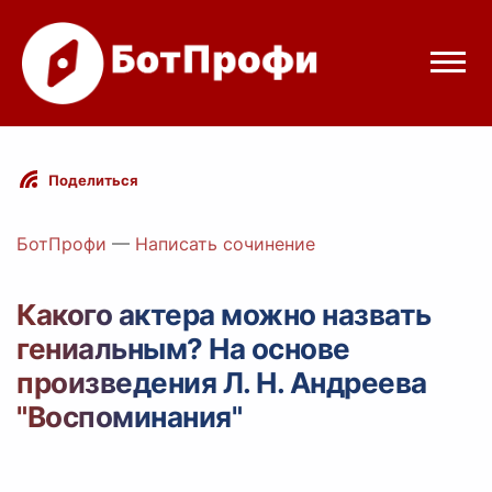
Режимы бота
Поделиться
Цены
БотПрофи
—
Написать сочинение
Вход
Какого актера можно назвать
гениальным? На основе
egram
Вход с Telegram
произведения Л. Н. Андреева
"Воспоминания"