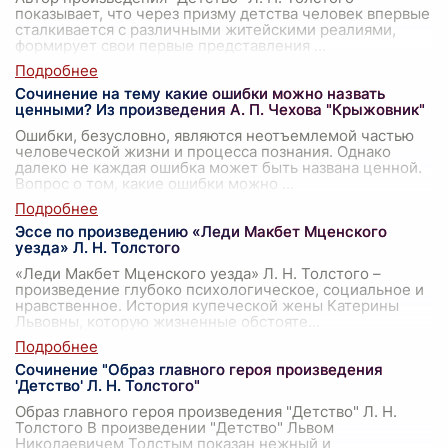
показывает, что через призму детства человек впервые
сталкивается с различными житейскими реалиями,
формирует свои первые представления
...
Сочинение на тему какие ошибки можно назвать
ценными? Из произведения А. П. Чехова "Крыжовник"
Ошибки, безусловно, являются неотъемлемой частью
человеческой жизни и процесса познания. Однако
далеко не каждая ошибка может быть названа ценной.
Вопрос о том, какие ошибки можно
...
Эссе по произведению «Леди Макбет Мценского
уезда» Л. Н. Толстого
«Леди Макбет Мценского уезда» Л. Н. Толстого –
произведение глубоко психологическое, социальное и
нравственное. История купеческой жены Катерины
Львовны, которую жизненные обстояте
...
Сочинение "Образ главного героя произведения
'Детство' Л. Н. Толстого"
Образ главного героя произведения "Детство" Л. Н.
Толстого В произведении "Детство" Львом
Николаевичем Толстым показан нежный и