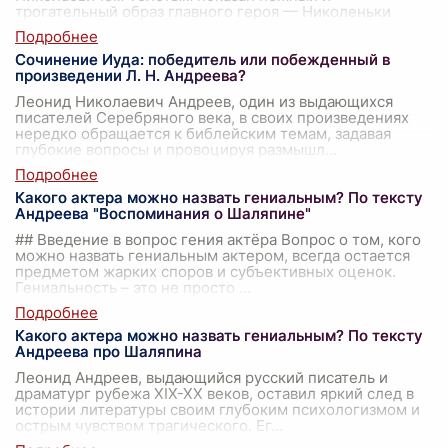
трогательный образ главного героя — Николеньки
Ирте
...
Сочинение Иуда: победитель или побежденный в
произведении Л. Н. Андреева?
Леонид Николаевич Андреев, один из выдающихся
писателей Серебряного века, в своих произведениях
нередко обращается к библейским темам, задавая
глубокие вопросы и провоцируя размышл
...
Какого актера можно назвать гениальным? По тексту
Андреева "Воспоминания о Шаляпине"
## Введение в вопрос гения актёра Вопрос о том, кого
можно назвать гениальным актером, всегда остается
предметом жарких споров и субъективных оценок.
Гениальность – это не просто
...
Какого актера можно назвать гениальным? По тексту
Андреева про Шаляпина
Леонид Андреев, выдающийся русский писатель и
драматург рубежа XIX-XX веков, оставил яркий след в
истории литературы своим глубоким психологизмом и
острым чувством трагического. Ег
...