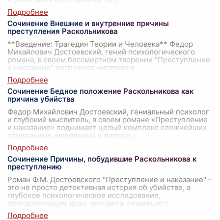
Сочинение Внешние и внутренние причины
преступления Раскольникова
**Введение: Трагедия Теории и Человека** Федор
Михайлович Достоевский, гений психологического
романа, в своем бессмертном творении "Преступление
и наказание" погружает читателя в
...
Сочинение Бедное положение Раскольникова как
причина убийства
Федор Михайлович Достоевский, гениальный психолог
и глубокий мыслитель, в своем романе «Преступление
и наказание» поднимает целый комплекс сложнейших
социальных, моральных и филосо
...
Сочинение Причины, побудившие Раскольникова к
преступлению
Роман Ф.М. Достоевского "Преступление и наказание" –
это не просто детективная история об убийстве, а
глубокое психологическое исследование,
препарирующее душу человека, оказавшего
...