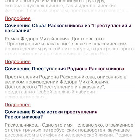
собой сложную и многослойную структуру,
включающую как личные, так и идеологические
факторы. Главным образом, преступления главного
...
Сочинение Образ Раскольникова из "Преступления и
наказания"
Роман Федора Михайловича Достоевского
"Преступление и наказание" является классическим
произведением русской литературы, в центре которого
стоит сложная и противоречивая фигура Рас
...
Сочинение Преступления Родиона Раскольникова
Преступления Родиона Раскольникова, описанные в
великом произведении Фёдора Михайловича
Достоевского "Преступление и наказание",
представляют собой сложный лабиринт
психологических
...
Сочинение В чем истоки преступления
Раскольникова?
Раскольников… Одно это имя – словно эхо, отраженное
от стен грязных петербургских подворотен, звучащее
диссонансом в симфонии человеческой жизни. Родион
Романович Раскольников, бед
...