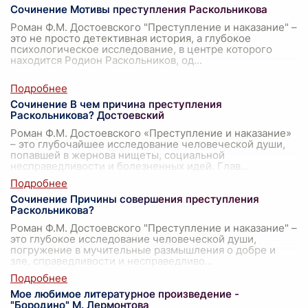
Сочинение Мотивы преступления Раскольникова
Роман Ф.М. Достоевского "Преступление и наказание" –
это не просто детективная история, а глубокое
психологическое исследование, в центре которого
находится Родион Раскольников, од
...
Сочинение В чем причина преступления
Раскольникова? Достоевский
Роман Ф.М. Достоевского «Преступление и наказание»
– это глубочайшее исследование человеческой души,
попавшей в жернова нищеты, социальной
несправедливости и болезненных идей. Глав
...
Сочинение Причины совершения преступления
Раскольникова?
Роман Ф.М. Достоевского "Преступление и наказание" –
это глубокое исследование человеческой души,
погружение в мучительные размышления о добре и
зле, справедливости и несправедливо
...
Мое любимое литературное произведение -
"Бородино" М. Лермонтова