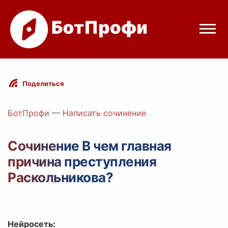
Режимы бота
Поделиться
Цены
БотПрофи
—
Написать сочинение
Вход
Сочинение В чем главная
причина преступления
egram
Вход с Telegram
Раскольникова?
Нейросеть: