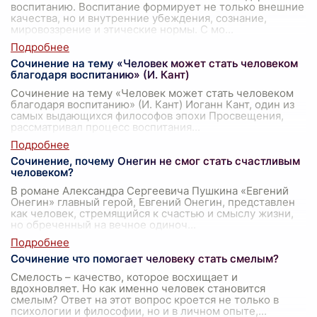
воспитанию. Воспитание формирует не только внешние
качества, но и внутренние убеждения, сознание,
мировоззрение и этические нормы. С мо
...
Сочинение на тему «Человек может стать человеком
благодаря воспитанию» (И. Кант)
Сочинение на тему «Человек может стать человеком
благодаря воспитанию» (И. Кант) Иоганн Кант, один из
самых выдающихся философов эпохи Просвещения,
рассматривал процесс воспитания
...
Сочинение, почему Онегин не смог стать счастливым
человеком?
В романе Александра Сергеевича Пушкина «Евгений
Онегин» главный герой, Евгений Онегин, представлен
как человек, стремящийся к счастью и смыслу жизни,
но обреченный на вечное одиноч
...
Сочинение что помогает человеку стать смелым?
Смелость – качество, которое восхищает и
вдохновляет. Но как именно человек становится
смелым? Ответ на этот вопрос кроется не только в
психологии и философии, но и в личном опыте,
...