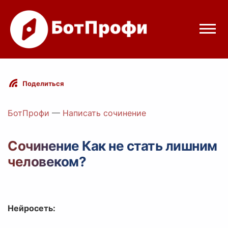
Режимы бота
Поделиться
Цены
БотПрофи
—
Написать сочинение
Вход
Сочинение Как не стать лишним
человеком?
egram
Вход с Telegram
Нейросеть: