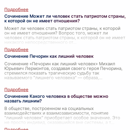
Сочинение Может ли человек стать патриотом страны,
к которой он не имеет отношения?
Может ли человек стать патриотом страны, к которой
он не имеет отношения? Вопрос того, может ли
человек стать патриотом страны, к которой он не имеет
никакого непосредственного от
...
Сочинение Печорин как лишний человек
Сочинение «Печорин как лишний человек» Михаил
Юрьевич Лермонтов, создавая своего героя Печорина,
стремился показать трагическую судьбу так
называемого "лишнего человека" — образа,
...
Сочинение Какого человека в обществе можно
назвать лишним?
В обществе, построенном на социальных
взаимодействиях и взаимозависимости, понятие
"лишний человек" приобретает особое значение. Это
не просто индивид, оказавшийся вне системы, а т
...