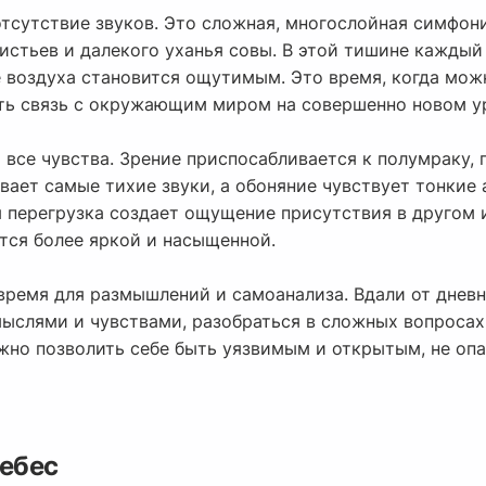
отсутствие звуков. Это сложная, многослойная симфони
истьев и далекого уханья совы. В этой тишине каждый
 воздуха становится ощутимым. Это время, когда мож
ть связь с окружающим миром на совершенно новом у
все чувства. Зрение приспосабливается к полумраку, 
ивает самые тихие звуки, а обоняние чувствует тонкие
я перегрузка создает ощущение присутствия в другом 
тся более яркой и насыщенной.
 время для размышлений и самоанализа. Вдали от днев
мыслями и чувствами, разобраться в сложных вопросах
ожно позволить себе быть уязвимым и открытым, не оп
небес