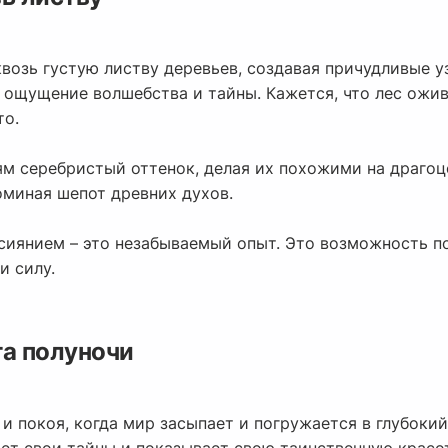
возь густую листву деревьев, создавая причудливые уз
я ощущение волшебства и тайны. Кажется, что лес ожи
то.
ям серебристый оттенок, делая их похожими на драго
оминая шепот древних духов.
 сиянием – это незабываемый опыт. Это возможность п
и силу.
та полуночи
и покоя, когда мир засыпает и погружается в глубокий 