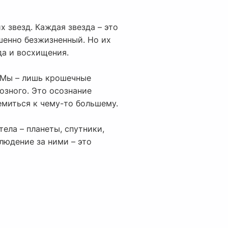
 звезд. Каждая звезда – это
шенно безжизненный. Но их
да и восхищения.
. Мы – лишь крошечные
иозного. Это осознание
емиться к чему-то большему.
ела – планеты, спутники,
людение за ними – это