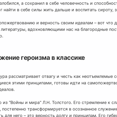
озлобился, а сохранил в себе человечность и способнос
ог найти в себе силы жить дальше и воспитать сироту, 
опожертвованию и верность своим идеалам – вот что д
 литературы, вдохновляющими нас на благородные по
о.
ажение героизма в классике
тура рассматривает отвагу и честь как неотъемлемые 
щиеся этими принципами, готовы идти на самопожертв
деалов.
из "Войны и мира" Л.Н. Толстого. Его стремление к сл
 постепенно трансформируется в осознанное служение
ть для него – это верность долгу и принципам. Его гиб