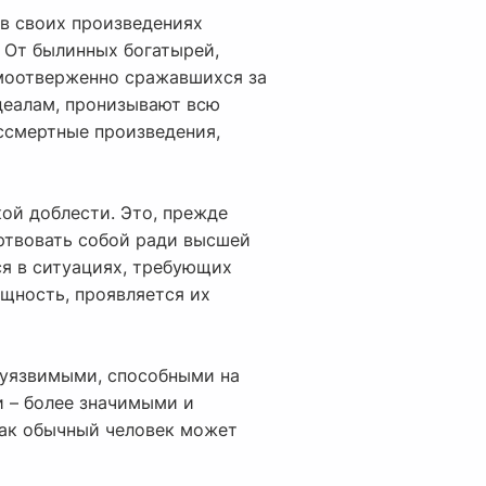
 в своих произведениях
 От былинных богатырей,
амоотверженно сражавшихся за
деалам, пронизывают всю
ессмертные произведения,
кой доблести. Это, прежде
ертвовать собой ради высшей
ся в ситуациях, требующих
щность, проявляется их
и уязвимыми, способными на
и – более значимыми и
как обычный человек может