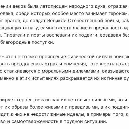
жении веков была летописцем народного духа, отражая
овека, среди которых особое место занимает героизм.
 врагов, до солдат Великой Отечественной войны, с
площающих отвагу, самопожертвование и преданность и
. Писатели и поэты воспевали их подвиги, создавая б
благородные поступки.
 – это не только проявление физической силы и воинс
ность преодолевать страх и сомнения, готовность пож
сто сталкиваются с моральными дилеммами, оказывают
менно в этих испытаниях раскрывается их истинная су
зирует героев, показывая их не только сильными, но 
ет их образы более живыми и правдивыми, а их подвиг
дит в них не недостижимые идеалы, а примеры того, 
тво и самоотверженность в трудной ситуации.