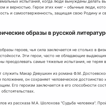
ремальных испытаний, когда люди вынуждены делать 
ом и верностью. Герои этих книг – обычные люди, кот
ость и самоотверженность, защищая свою Родину и св
оические образы в русской литератур
 образы героев, чья сила заключается не столько в фи
 стойкости. Эти герои, часто не обладающие выдающ
ы преодолевать самые тяжелые испытания, не теряя ве
 служить Макар Девушкин из романа Ф.М. Достоевско
е положение, он сохраняет человеческое достоинство 
щим. Его героизм заключается в его способности сос
 обстоятельствах.
ов из рассказа М.А. Шолохова "Судьба человека". Про