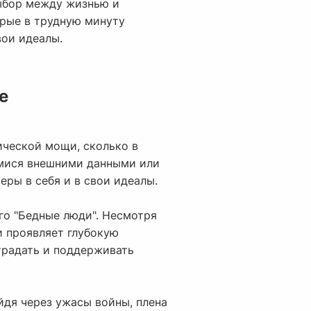
выбор между жизнью и
орые в трудную минуту
ои идеалы.
е
зической мощи, сколько в
имися внешними данными или
ры в себя и в свои идеалы.
го "Бедные люди". Несмотря
и проявляет глубокую
традать и поддерживать
йдя через ужасы войны, плена