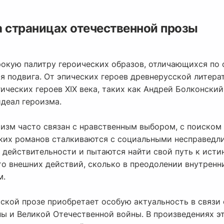
а страницах отечественной прозы
рокую палитру героических образов, отличающихся по 
я подвига. От эпических героев древнерусской литера
ических героев XIX века, таких как Андрей Болконский
деал героизма.
роизм часто связан с нравственным выбором, с поиско
ских романов сталкиваются с социальными несправедл
действительности и пытаются найти свой путь к истин
то внешних действий, сколько в преодолении внутренн
м.
усской прозе приобретает особую актуальность в связ
ы и Великой Отечественной войны. В произведениях э