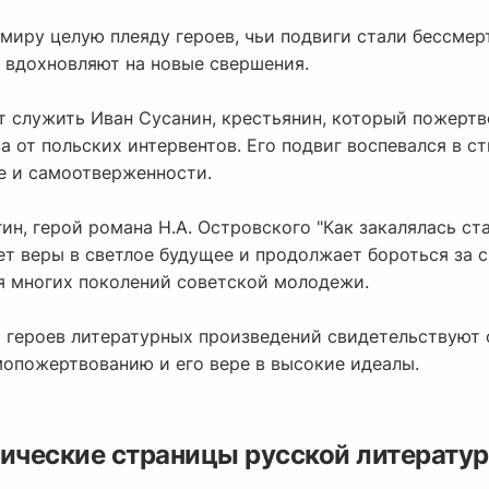
миру целую плеяду героев, чьи подвиги стали бессмер
ы вдохновляют на новые свершения.
 служить Иван Сусанин, крестьянин, который пожертв
 от польских интервентов. Его подвиг воспевался в сти
е и самоотверженности.
ин, герой романа Н.А. Островского "Как закалялась ст
яет веры в светлое будущее и продолжает бороться за 
я многих поколений советской молодежи.
 героев литературных произведений свидетельствуют 
мопожертвованию и его вере в высокие идеалы.
оические страницы русской литерату