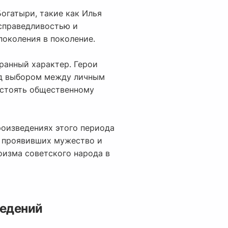
Богатыри, такие как Илья
 справедливостью и
поколения в поколение.
ранный характер. Герои
ед выбором между личным
остоять общественному
произведениях этого периода
, проявивших мужество и
оизма советского народа в
ведений