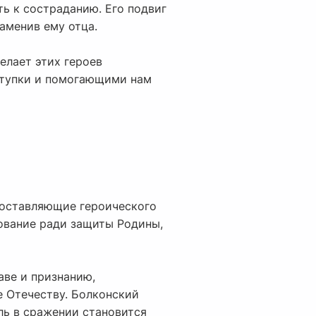
ть к состраданию. Его подвиг
заменив ему отца.
елает этих героев
ступки и помогающими нам
составляющие героического
ование ради защиты Родины,
аве и признанию,
 Отечеству. Болконский
ель в сражении становится