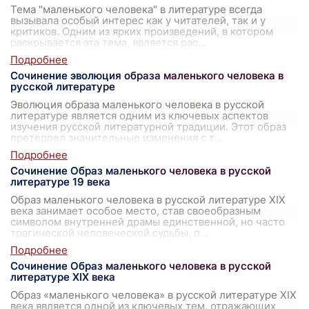
Тема "маленького человека" в литературе всегда
вызывала особый интерес как у читателей, так и у
критиков. Одним из ярких произведений, в котором
раскрывается эта тема, является рас
...
Сочинение эволюция образа маленького человека в
русской литературе
Эволюция образа маленького человека в русской
литературе является одним из ключевых аспектов
изучения русской литературной традиции. Этот образ
претерпел значительные изменения с т
...
Сочинение Образ маленького человека в русской
литературе 19 века
Образ маленького человека в русской литературе XIX
века занимает особое место, став своеобразным
символом внутренней драмы единственной, но часто
трагической человеческой судьбы, п
...
Сочинение Образ маленького человека в русской
литературе XIX века
Образ «маленького человека» в русской литературе XIX
века является одной из ключевых тем, отражающих