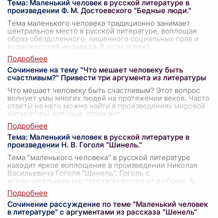
Тема: Маленький человек в русской литературе в
произведении Ф. М. Достоевского "Бедные люди."
Тема маленького человека традиционно занимает
центральное место в русской литературе, воплощая
образ обездоленного, лишенного социальных прав и
возможностей индивида. В этом аспект
...
Сочинение на тему "Что мешает человеку быть
счастливым?" Привести три аргумента из литературы
Что мешает человеку быть счастливым? Этот вопрос
волнует умы многих людей на протяжении веков. Часто
ответы на него можно найти в произведениях мировой
литературы, которые отражают
...
Тема: Маленький человек в русской литературе в
произведении Н. В. Гоголя "Шинель."
Тема "маленького человека" в русской литературе
находит яркое воплощение в произведении Николая
Васильевича Гоголя "Шинель". Гоголь с
исключительным мастерством воплотил в образе А
...
Сочинение рассуждение по теме "Маленький человек
в литературе" с аргументами из рассказа "Шенель"