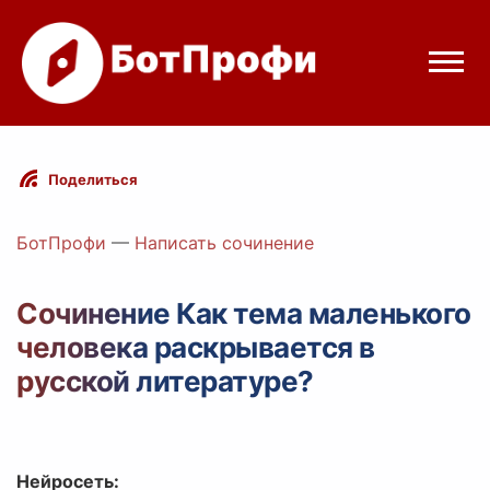
Режимы бота
Поделиться
Цены
БотПрофи
—
Написать сочинение
Вход
Сочинение Как тема маленького
человека раскрывается в
egram
Вход с Telegram
русской литературе?
Нейросеть: