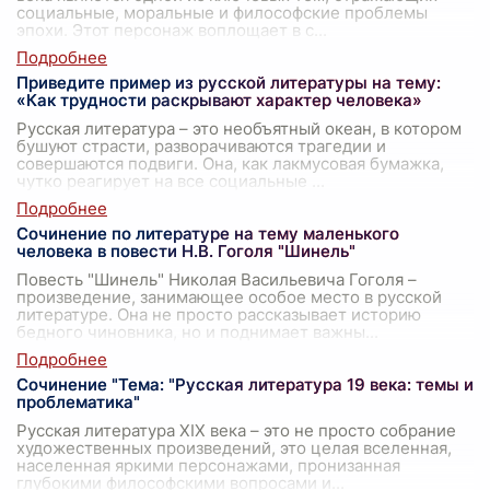
социальные, моральные и философские проблемы
эпохи. Этот персонаж воплощает в с
...
Приведите пример из русской литературы на тему:
«Как трудности раскрывают характер человека»
Русская литература – это необъятный океан, в котором
бушуют страсти, разворачиваются трагедии и
совершаются подвиги. Она, как лакмусовая бумажка,
чутко реагирует на все социальные
...
Сочинение по литературе на тему маленького
человека в повести Н.В. Гоголя "Шинель"
Повесть "Шинель" Николая Васильевича Гоголя –
произведение, занимающее особое место в русской
литературе. Она не просто рассказывает историю
бедного чиновника, но и поднимает важны
...
Сочинение "Тема: "Русская литература 19 века: темы и
проблематика"
Русская литература XIX века – это не просто собрание
художественных произведений, это целая вселенная,
населенная яркими персонажами, пронизанная
глубокими философскими вопросами и
...