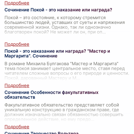
Сочинение Покой - это наказание или награда?
Покой – это состояние, к которому стремится
большинство людей, уставших от суеты и напряжения
современной жизни. Однако, так ли однозначно
благотворен покой? Не может ли он, при оп
...
Покой - это наказание или награда? "Мастер и
Маргарита". Сочинение
В романе Михаила Булгакова "Мастер и Маргарита"
тема покоя занимает центральное место, ставя перед
читателем сложные вопросы о его природе и ценности.
Покой, дарованный Мастеру и М
...
Сочинение Особенности факультативных
обязательств
Факультативное обязательство представляет собой
уникальную конструкцию в гражданском праве, где
должник изначально связан обязанностью совершить
определенное действие, но ему предо
...
Сочинение Творчество Вольтера