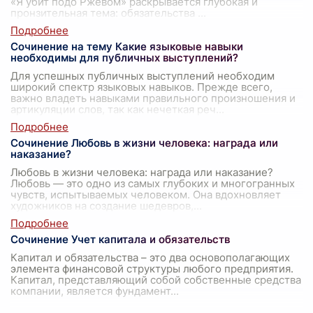
«Я убит подо Ржевом» раскрывается глубокая и
пронзительная тема: обязательства
...
Сочинение на тему Какие языковые навыки
необходимы для публичных выступлений?
Для успешных публичных выступлений необходим
широкий спектр языковых навыков. Прежде всего,
важно владеть навыками правильного произношения и
артикуляции слов, так как нечеткая реч
...
Сочинение Любовь в жизни человека: награда или
наказание?
Любовь в жизни человека: награда или наказание?
Любовь — это одно из самых глубоких и многогранных
чувств, испытываемых человеком. Она вдохновляет
художников на создание шедевров,
...
Сочинение Учет капитала и обязательств
Капитал и обязательства – это два основополагающих
элемента финансовой структуры любого предприятия.
Капитал, представляющий собой собственные средства
компании, является фундамент
...