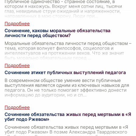
Публичное одиночество - странное состояние, в
котором я нахожусь. Вокруг меня сотни лиц, тысячи
глаз, невидимые струи ожиданий и напряженности,
направленных в мою сторону. Люди при
...
Сочинение, каковы моральные обязательства
личности перед обществом?
Моральные обязательства личности перед обществом –
тема, которая волнует философов, социологов и
интеллектуалов на протяжении веков. Что же значит
быть морально обязательным перед
...
Сочинение этикет публичных выступлений педагога
В современном обществе умение вести публичные
выступления является одним из ключевых навыков для
педагога. Он не только помогает эффективно донести
информацию до аудитории, но и сп
...
Сочинение обязательства живых перед мертвыми в «Я
убит подо Ржевом»
Сочинение обязательства живых перед мертвыми в «Я
убит подо Ржевом» В поэме Александра Твардовского