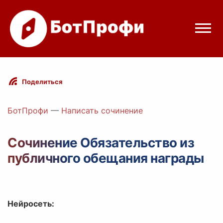
Режимы бота
Поделиться
Цены
БотПрофи
—
Написать сочинение
Вход
Сочинение Обязательство из
публичного обещания награды
egram
Вход с Telegram
Нейросеть: